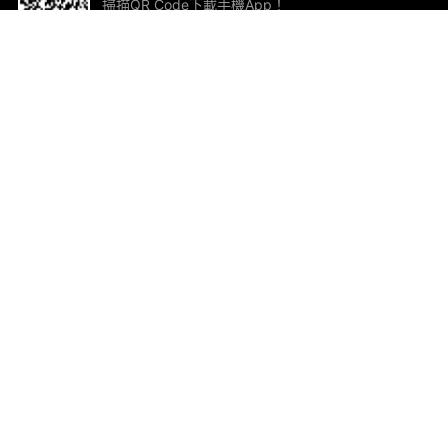
掃描QR Code下載手機App！
幫助與回饋
關
意見反饋
加
聯
電郵
ted.