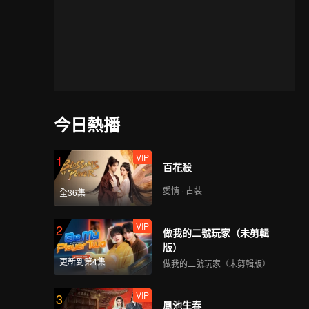
今日熱播
VIP
1
百花殺
愛情 · 古裝
全36集
VIP
2
做我的二號玩家（未剪輯
版）
更新到第4集
做我的二號玩家（未剪輯版）
VIP
3
鳳池生春