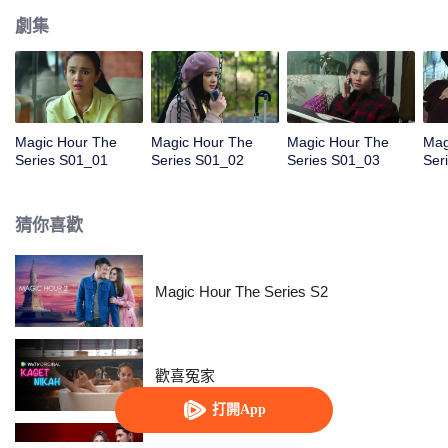
劇集
Magic Hour The
Magic Hour The
Magic Hour The
Mag
Series S01_01
Series S01_02
Series S01_03
Ser
猜你喜歡
Magic Hour The Series S2
歡喜冤家
打開App