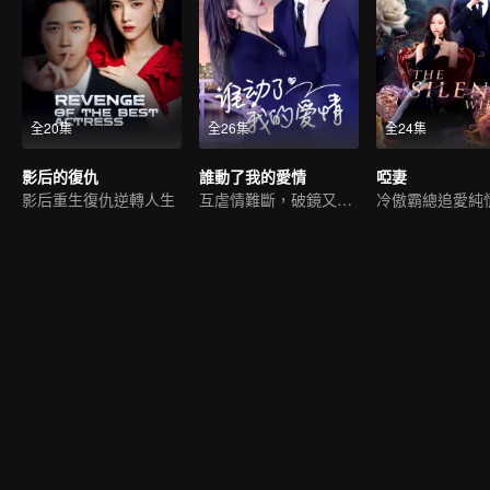
全20集
全26集
全24集
影后的復仇
誰動了我的愛情
啞妻
影后重生復仇逆轉人生
互虐情難斷，破鏡又重圓
冷傲霸總追愛純