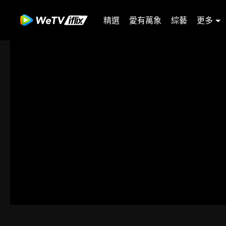
精選
愛有萬象
綜藝
更多
00:00:00
/
00:12:19