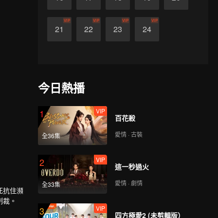
VIP
VIP
VIP
VIP
21
22
23
24
今日熱播
VIP
1
百花殺
愛情 · 古裝
全36集
VIP
2
這一秒過火
愛情 · 劇情
全33集
死抗住瀕
制裁。
VIP
3
四方極愛2 (未剪輯版）