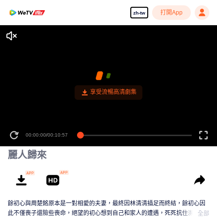
打開App
zh-tw
享受流暢高清劇集
00:00:00
/
00:10:57
麗人歸來
餘初心與周楚銘原本是一對相愛的夫妻，最終因林清清插足而終結，餘初心因
此不僅喪子還險些喪命，絕望的初心想到自己和家人的遭遇，死死抗住瀕臨崩
全部