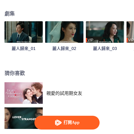
潰的神經，她決定偽裝選擇性失憶，把記憶停留在和周楚銘結婚之初的節點。
以此重回周家伺機蒐集證據，讓加害她的所有人得到應有的制裁。
劇集
VIP
VIP
麗人歸來_01
麗人歸來_02
麗人歸來_03
猜你喜歡
親愛的試用期女友
陌生的戀人
打開App