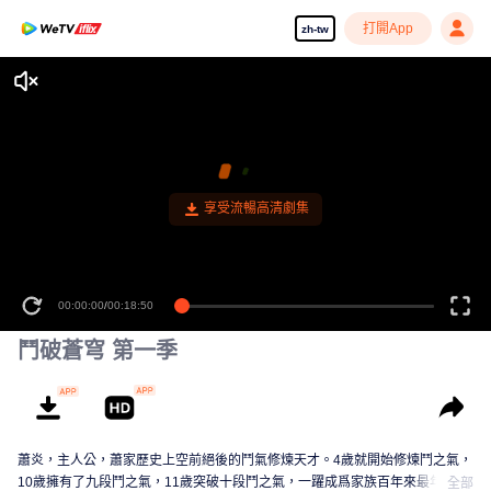
打開App
zh-tw
享受流暢高清劇集
00:00:00
/
00:18:50
鬥破蒼穹 第一季
蕭炎，主人公，蕭家歷史上空前絕後的鬥氣修煉天才。4歲就開始修煉鬥之氣，
10歲擁有了九段鬥之氣，11歲突破十段鬥之氣，一躍成爲家族百年來最年輕的
全部