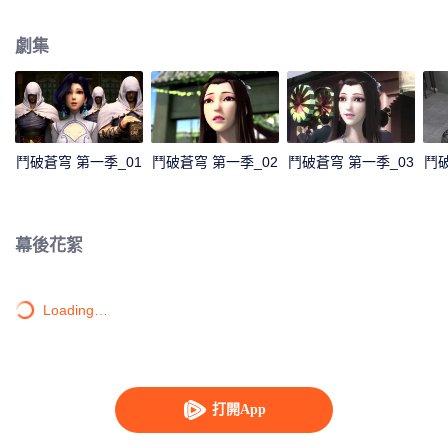
鬥者。然而在12歲那年，他卻“喪失”了修煉能力，只擁有三段鬥之氣。整整三
年時間，家族冷遇，旁人輕視，被未婚妻退婚……種種打擊接踵而至。 就在他
劇集
即將絕望的時候，一縷幽魂從他手上的戒指裏浮現，一扇全新的大門在面前開
啓！蕭炎重新成爲家族年輕一輩中的佼佼者，受到衆人的仰慕，他卻不滿足於
此。爲了一雪退婚帶來的恥辱，蕭炎來到了魔獸山脈，在藥老的幫助下，進一
步提升自己的修煉級別……
鬥破蒼穹 第一季_01
鬥破蒼穹 第一季_02
鬥破蒼穹 第一季_03
鬥破
幕後花絮
Loading…
打開App