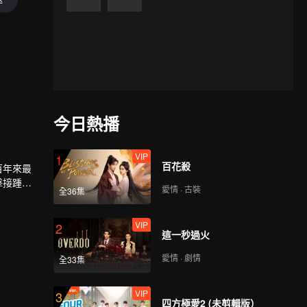
今日熱播
VIP
1
百花殺
百年來最
擊接踵而
愛情 · 古裝
全36集
仰慕，他
VIP
2
這一秒過火
愛情 · 劇情
全33集
VIP
3
四方極愛2 (未剪輯版）