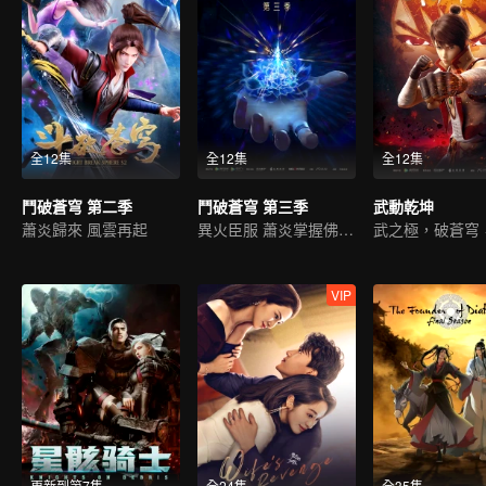
全12集
全12集
全12集
鬥破蒼穹 第二季
鬥破蒼穹 第三季
武動乾坤
蕭炎歸來 風雲再起
異火臣服 蕭炎掌握佛怒火連
VIP
更新到第7集
全24集
全35集