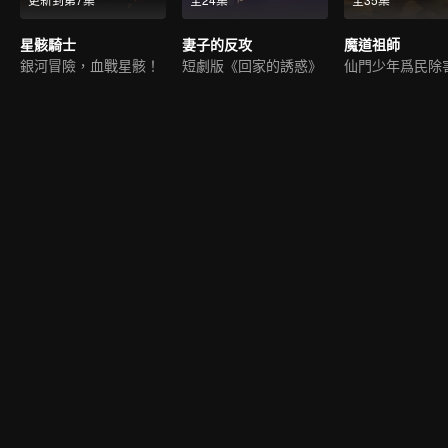
星骸騎士
妻子的反攻
魔道祖師
銀河冒險，血戰星骸！
短劇版《回家的誘惑》