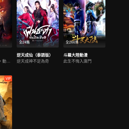
全24集
全266集
逆天成仙（泰語版）
斗羅大陸動漫
武之極，破蒼穹，動乾坤
逆天成神不足為奇
此生不悔入唐門
VIP