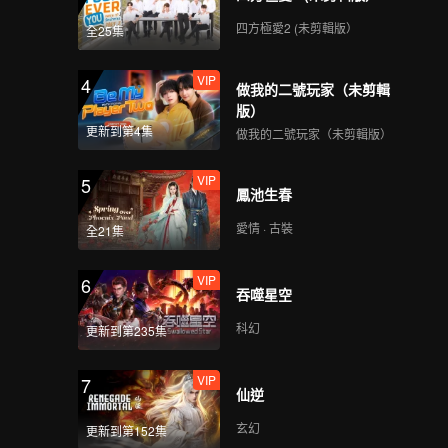
四方極愛2 (未剪輯版）
全25集
VIP
4
做我的二號玩家（未剪輯
版）
更新到第4集
做我的二號玩家（未剪輯版）
VIP
5
鳳池生春
愛情 · 古裝
全21集
VIP
6
吞噬星空
科幻
更新到第235集
VIP
7
仙逆
玄幻
更新到第152集