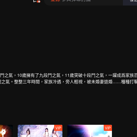
鬥之氣，10歲擁有了九段鬥之氣，11歲突破十段鬥之氣，一躍成爲家族
段鬥之氣。整整三年時間，家族冷遇，旁人輕視，被未婚妻退婚……種種打
的大門在面前開啓！蕭炎重新成爲家族年輕一輩中的佼佼者，受到衆人的
藥老的幫助下，進一步提升自己的修煉級別……
VIP
VIP