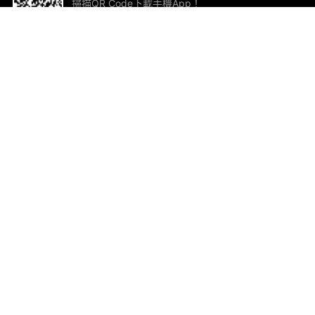
掃描QR Code下載手機App！
幫助與回饋
關
意見反饋
加
聯
電郵
ted.