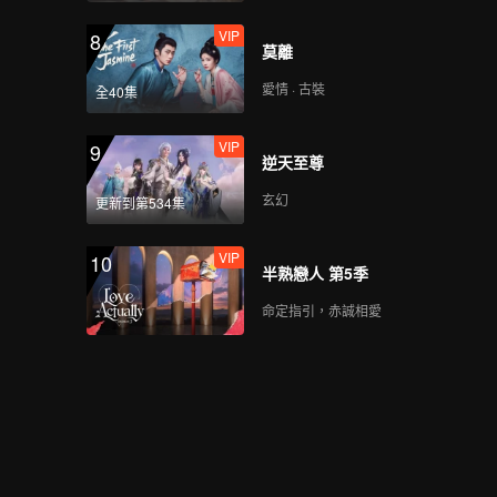
VIP
8
莫離
愛情 · 古裝
全40集
VIP
9
逆天至尊
玄幻
更新到第534集
VIP
10
半熟戀人 第5季
命定指引，赤誠相愛