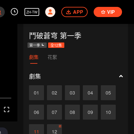
APP
VIP
ZH-TW
鬥破蒼穹 第一季
第一季
全12集
劇集
花絮
劇集
01
02
03
04
05
06
07
08
09
10
終
11
12