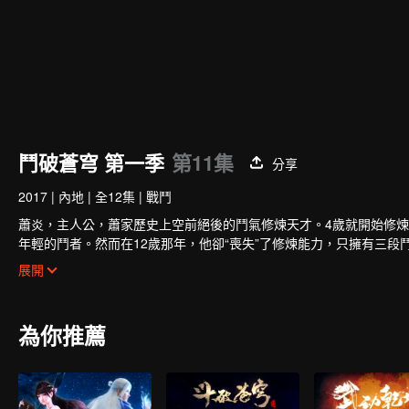
鬥破蒼穹 第一季
第11集
分享
2017
|
內地
|
全12集
|
戰鬥
蕭炎，主人公，蕭家歷史上空前絕後的鬥氣修煉天才。4歲就開始修煉
年輕的鬥者。然而在12歲那年，他卻“喪失”了修煉能力，只擁有三
至。
就在他即將絕望的時候，一縷幽魂從他手上的戒指裏浮現，一扇全新
展開
卻不滿足於此。爲了一雪退婚帶來的恥辱，蕭炎來到了魔獸山脈，在
為你推薦