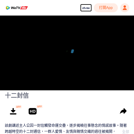
打開App
zh-tw
十二封信
該劇講述主人公因一封信觸發命運交疊，逐步揭曉往事懸念的情感故事。隨著
跨越時空的十二封通信，一群人愛情、友情與親情交織的過往被揭開。
全部