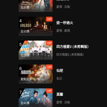
愛情 · 古裝
全21集
VIP
4
這一秒過火
愛情 · 劇情
全33集
VIP
5
四方極愛2 (未剪輯版）
四方極愛2 (未剪輯版）
全25集
VIP
6
仙逆
玄幻
更新到第152集
VIP
7
莫離
愛情 · 古裝
全40集