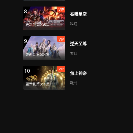
VIP
8
吞噬星空
科幻
更新到第235集
VIP
9
逆天至尊
玄幻
更新到第534集
VIP
10
無上神帝
戰鬥
更新到第611集