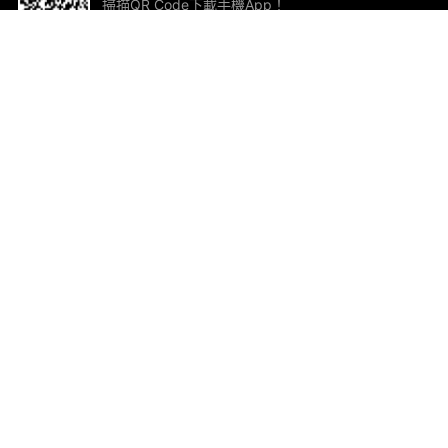
掃描QR Code下載手機App！
幫助與回饋
關
意見反饋
加
聯
電郵
ted.