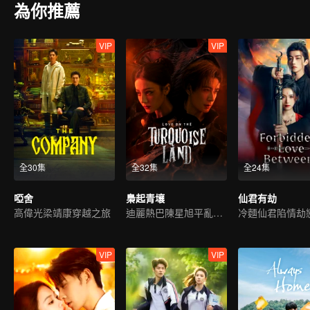
為你推薦
VIP
VIP
全30集
全32集
全24集
啞舍
梟起青壤
仙君有劫
高偉光梁靖康穿越之旅
迪麗熱巴陳星旭平亂安世
VIP
VIP