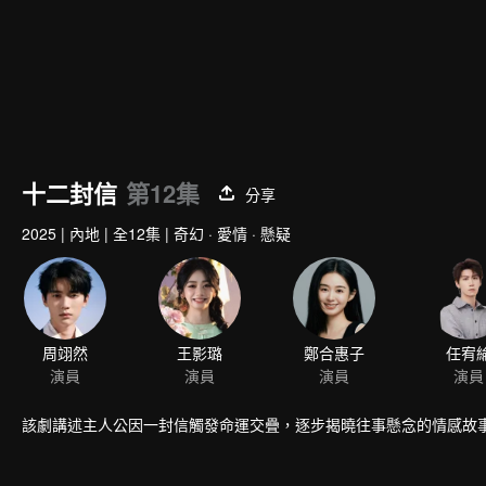
十二封信
第12集
分享
2025
|
內地
|
全12集
|
奇幻 · 愛情 · 懸疑
周翊然
演員
該劇講述主人公因一封信觸發命運交疊，逐步揭曉往事懸念的情感故