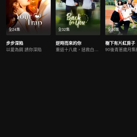
全24集
全32集
全30集
步步深陷
逆時而來的你
樹下有片紅房子
以愛為餌 誘你深陷
重返十八歲，拯救白月光
90後青蔥歲月集