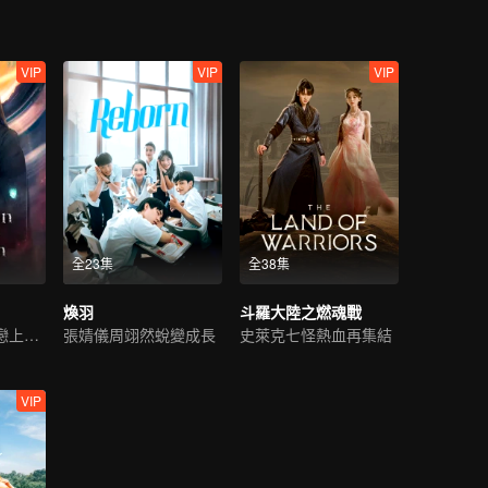
VIP
VIP
VIP
全23集
全38集
煥羽
斗羅大陸之燃魂戰
冷麵仙君陷情劫戀上魔女
張婧儀周翊然蛻變成長
史萊克七怪熱血再集結
VIP