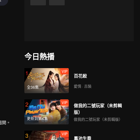
今日熱播
VIP
1
百花殺
愛情 · 古裝
全36集
VIP
2
做我的二號玩家（未剪輯
版）
更新到第4集
做我的二號玩家（未剪輯版）
揭開。
VIP
3
鳳池生春