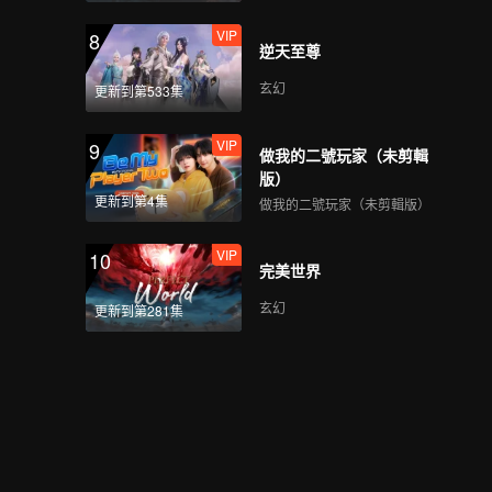
VIP
8
逆天至尊
玄幻
更新到第533集
VIP
9
做我的二號玩家（未剪輯
版）
更新到第4集
做我的二號玩家（未剪輯版）
VIP
10
完美世界
玄幻
更新到第281集