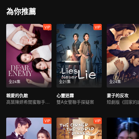
為你推薦
VIP
VIP
全24集
全21集
全24集
親愛的仇敵
心靈迷霧
妻子的反攻
高葉陳妍希閨蜜聯手復仇
雙A女警聯手探疑案
短劇版《回家的
VIP
VIP