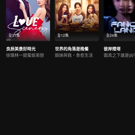
全31集
全12集
全24集
良辰美景好時光
世界的角落是晚餐
彼岸燈塔
徐璐林一甜蜜姐弟戀
姐妹與我，食愈生活
面具之下誰是凶