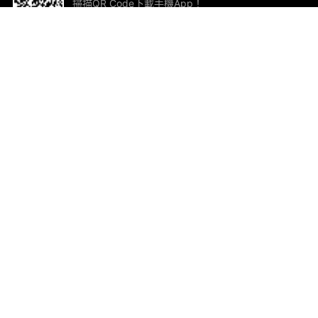
掃描QR Code下載手機App！
幫助與回饋
關
意見反饋
加
聯
電郵
ted.