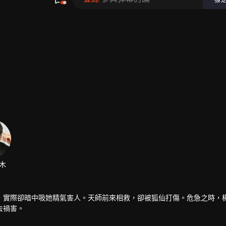
木
，實際卻暗中吸她精氣害人。天師前來相救，卻被狐仙打傷。危急之時，
去禍害。