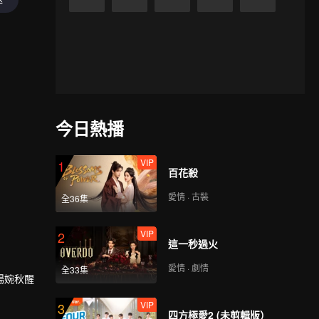
今日熱播
VIP
1
百花殺
愛情 · 古裝
全36集
VIP
2
這一秒過火
愛情 · 劇情
全33集
楊婉秋醒
VIP
3
四方極愛2 (未剪輯版）