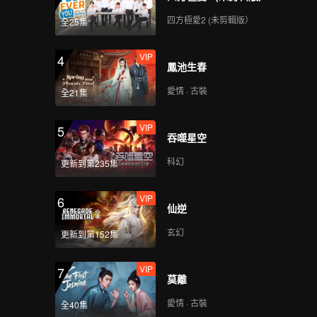
四方極愛2 (未剪輯版）
全25集
VIP
4
鳳池生春
愛情 · 古裝
全21集
VIP
5
吞噬星空
科幻
更新到第235集
VIP
6
仙逆
玄幻
更新到第152集
VIP
7
莫離
愛情 · 古裝
全40集