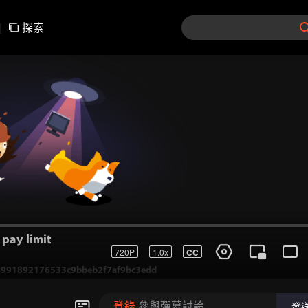
|
探索
pay limit
720P
1.0x
CC
991892176533c9bbeb2f7af9bc3edd
登錄
參與彈幕討論
發