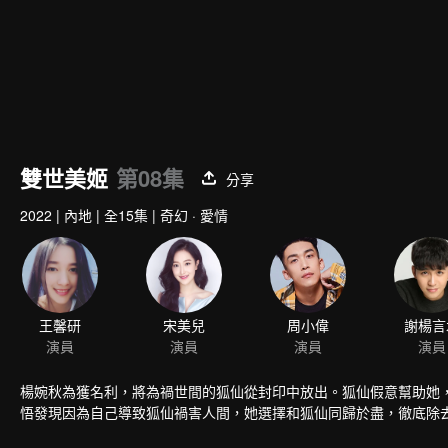
雙世美姬
第08集
分享
2022
|
內地
|
全15集
|
奇幻 · 愛情
王馨研
宋美兒
周小偉
謝楊言
演員
演員
演員
演員
楊婉秋為獲名利，將為禍世間的狐仙從封印中放出。狐仙假意幫助她
悟發現因為自己導致狐仙禍害人間，她選擇和狐仙同歸於盡，徹底除