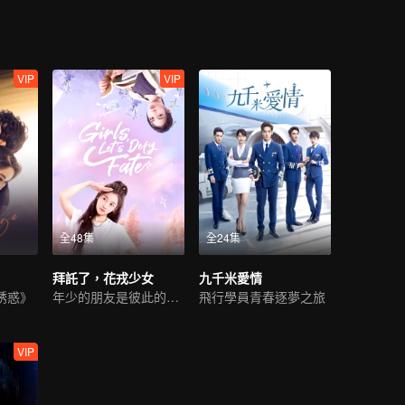
VIP
VIP
全48集
全24集
拜託了，花戎少女
九千米愛情
誘惑》
年少的朋友是彼此的收藏家
飛行學員青春逐夢之旅
VIP