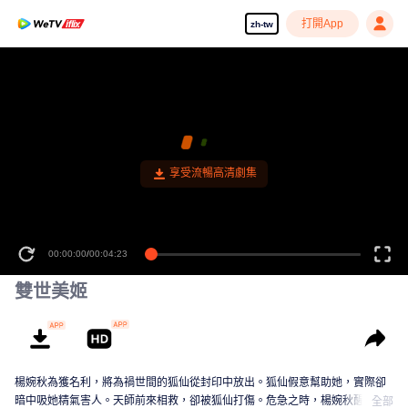
打開App
zh-tw
享受流暢高清劇集
00:00:00
/
00:04:23
雙世美姬
楊婉秋為獲名利，將為禍世間的狐仙從封印中放出。狐仙假意幫助她，實際卻
暗中吸她精氣害人。天師前來相救，卻被狐仙打傷。危急之時，楊婉秋醒悟發
全部