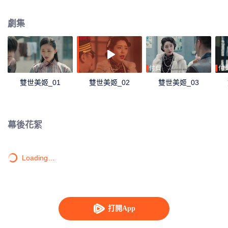
現因為自己導致狐仙禍害人間，她選擇和狐仙同歸於盡，徹底除去禍害。
劇集
付費
付
雙世美姬_01
雙世美姬_02
雙世美姬_03
幕後花絮
Loading…
打開App