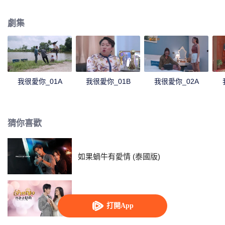
婿，於是在得知這件事後的 Rumpey, Rampan, Yanang準備助攻Palad phum
愛上Kru Lalita。正當一切都朝著完美的方向進行時Phum的前任Prai Fah回來
劇集
了，而此時她身邊已有帥氣多金的老公Tide。Tide決定要解決任何來糾纏自己
女人的人...
我很愛你_01A
我很愛你_01B
我很愛你_02A
猜你喜歡
如果蝸牛有愛情 (泰國版)
公主龍玉
打開App