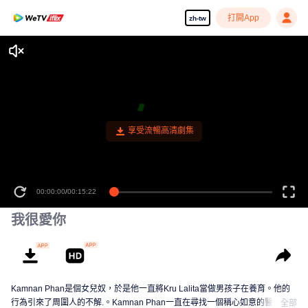
打開App
zh-tw
享受流暢高清劇集
00:00:00
/
00:15:22
我很愛你
Kamnan Phan是個女兒奴，於是他一直將Kru Lalita當做男孩子在養育。他的
行為引來了周圍人的不解.。Kamnan Phan一直在尋找一個稱心如意的醫生女
全部