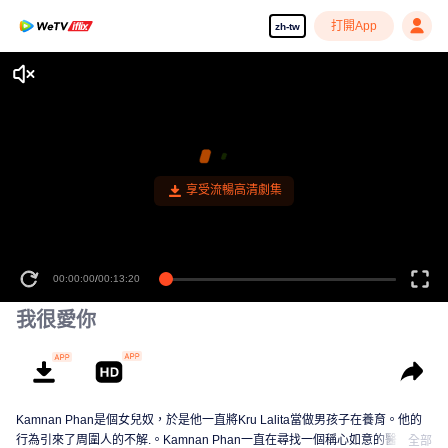
打開App
zh-tw
享受流暢高清劇集
00:00:00
/
00:13:20
我很愛你
Kamnan Phan是個女兒奴，於是他一直將Kru Lalita當做男孩子在養育。他的
行為引來了周圍人的不解.。Kamnan Phan一直在尋找一個稱心如意的醫生女
全部