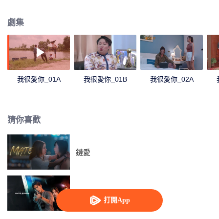
婿，於是在得知這件事後的 Rumpey, Rampan, Yanang準備助攻Palad phum
愛上Kru Lalita。正當一切都朝著完美的方向進行時Phum的前任Prai Fah回來
劇集
了，而此時她身邊已有帥氣多金的老公Tide。Tide決定要解決任何來糾纏自己
女人的人...
我很愛你_01A
我很愛你_01B
我很愛你_02A
猜你喜歡
鏈愛
如果蝸牛有愛情 (泰國版)
打開App