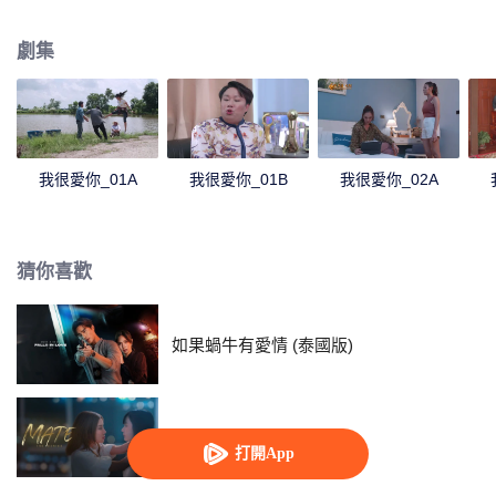
婿，於是在得知這件事後的 Rumpey, Rampan, Yanang準備助攻Palad phum
愛上Kru Lalita。正當一切都朝著完美的方向進行時Phum的前任Prai Fah回來
劇集
了，而此時她身邊已有帥氣多金的老公Tide。Tide決定要解決任何來糾纏自己
女人的人...
我很愛你_01A
我很愛你_01B
我很愛你_02A
猜你喜歡
如果蝸牛有愛情 (泰國版)
鏈愛
打開App