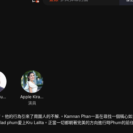
Jack Jarupong Kluaymai-ngam
Apple Kirasa homseang
演員
子在養育。他的行為引來了周圍人的不解.。Kamnan Phan一直在尋找一個稱心
lad phum愛上Kru Lalita。正當一切都朝著完美的方向進行時Phum的前任Pr
來糾纏自己女人的人...