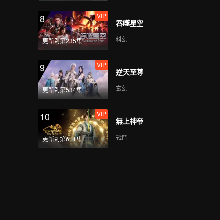
VIP
8
吞噬星空
科幻
更新到第235集
VIP
9
逆天至尊
玄幻
更新到第534集
VIP
10
無上神帝
戰鬥
更新到第611集