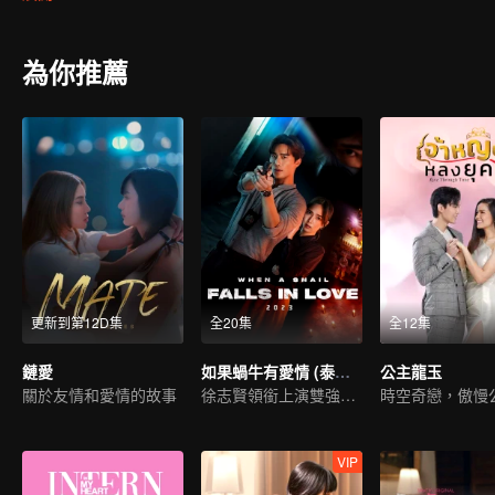
為你推薦
更新到第12D集
全20集
全12集
鏈愛
如果蝸牛有愛情 (泰國版)
公主龍玉
關於友情和愛情的故事
徐志賢領銜上演雙強探案
VIP