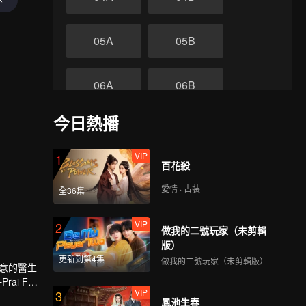
05A
05B
06A
06B
今日熱播
07A
07B
VIP
1
終
百花殺
08A
08B
愛情 · 古裝
全36集
VIP
2
做我的二號玩家（未剪輯
版）
更新到第4集
做我的二號玩家（未剪輯版）
如意的醫生
ai Fah
VIP
3
鳳池生春