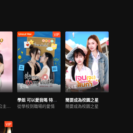
VIP
全5集
全8集
學姐 可以愛我嗎 特別篇 (未剪輯版）
簡要成為校園之星
時空奇戀，傲慢公主情牽異代
從學校到職場的愛情
簡要成為校園之星
VIP