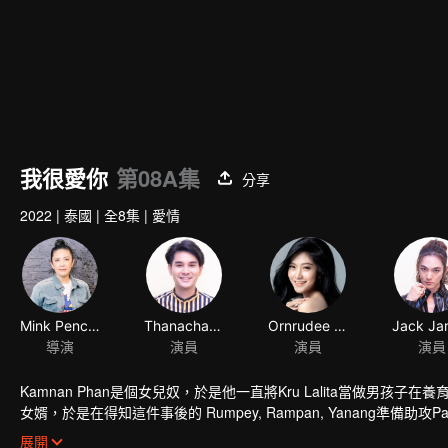
我很愛你
第08A集
分享
2022
|
泰國
|
全8集
|
愛情
Mink Penchan Vongsomphet
Thanachat Dulyachat
Ornrudee Seanla
導演
演員
演員
演員
Kamnan Phan是個女兒奴，於是他一直將Kru Lalita當做男孩
女婿，於是在得知這件事後的 Rumpey, Rampan, Yanang準備助攻Pa
回來了，而此時她身邊已有帥氣多金的老公Tide。Tide決定要解決任何
展開