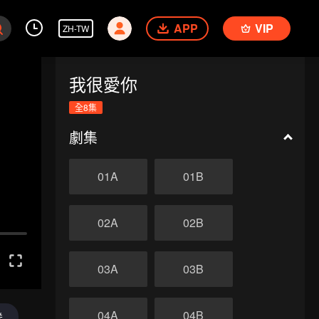
APP
VIP
ZH-TW
我很愛你
全8集
劇集
01A
01B
02A
02B
03A
03B
04A
04B