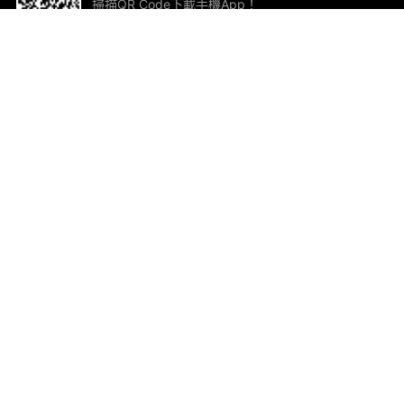
掃描QR Code下載手機App！
幫助與回饋
關
意見反饋
加
聯
電郵
ted.