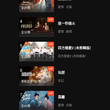
愛情 · 古裝
全21集
VIP
4
這一秒過火
愛情 · 劇情
全33集
VIP
5
四方極愛2 (未剪輯版）
四方極愛2 (未剪輯版）
全25集
VIP
6
仙逆
玄幻
更新到第152集
VIP
7
莫離
愛情 · 古裝
全40集