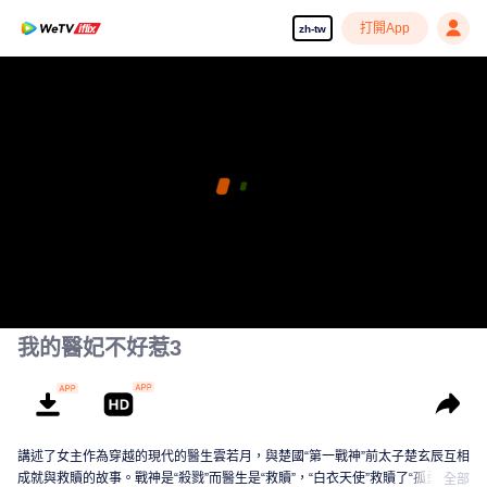
打開App
zh-tw
我的醫妃不好惹3
講述了女主作為穿越的現代的醫生雲若月，與楚國“第一戰神”前太子楚玄辰互相
成就與救贖的故事。戰神是“殺戮”而醫生是“救贖”，“白衣天使”救贖了“孤勇王
全部