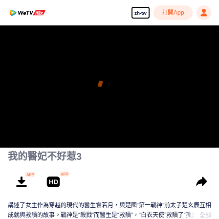
打開App
zh-tw
我的醫妃不好惹3
講述了女主作為穿越的現代的醫生雲若月，與楚國“第一戰神”前太子楚玄辰互相
成就與救贖的故事。戰神是“殺戮”而醫生是“救贖”，“白衣天使”救贖了“孤勇王
全部