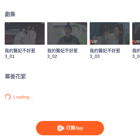
爺”。楚玄辰天生瀟灑倜儻，聰明睿智，有勇有謀，揹負著弒父之仇，是雲若月
醫人更醫心，二人從互相嫌棄到放下偏見，再到互相欣賞終至一生一雙人，感
劇集
情徐徐展開，漸漸升華。在幫助楚玄辰完成家國天下的過程中患難與共，互相
敞開心扉，同心協力，醫治天下百姓，解決蒼生疾苦，終得大成。
VIP
VIP
我的醫妃不好惹
我的醫妃不好惹
我的醫妃不好惹
我
3_01
3_02
3_03
3_0
幕後花絮
Loading…
打開App