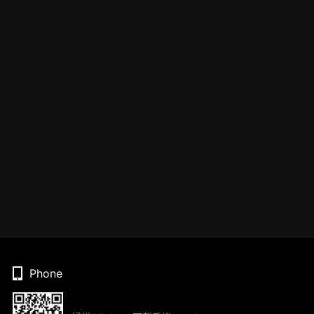
Phone