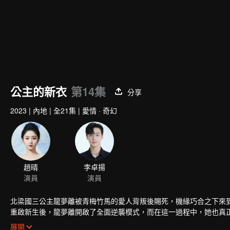
公主的新衣
第14集
分享
2023
|
內地
|
全21集
|
愛情 · 奇幻
趙晴
李卓揚
演員
演員
北梁國三公主龍夢離被青梅竹馬的愛人背叛後賜死，機緣巧合之下來
重啟新生後，龍夢離開啟了全面逆襲模式，而在這一過程中，她也真
白羽走到了一起。
展開