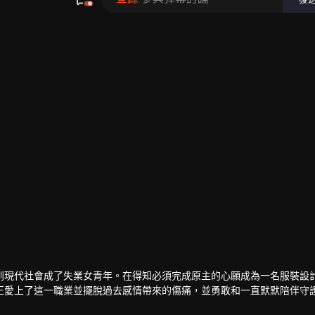
到現代社會成了失業女青年。在得知必須完成原主的心願成為一名服裝設
正愛上了這一職業並擺脫過去感情帶來的傷痛，並勇敢和一直默默陪伴守