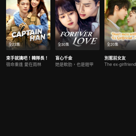
全23集
全30集
全20集
束手就擒吧！韓隊長！
盲心千金
別惹前女友
宿命重逢 愛在雨林
她是軟肋，也是鎧甲