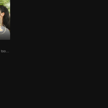
The ex-girlfriend took revenge on her scumbag fiance