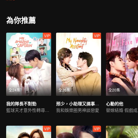
為你推薦
VIP
VIP
全24集
全26集
全20集
我的隊長不對勁
邢少，小助理又搞事情了
心動的他
籃球天才意外性轉尋真愛
我和娛樂圈男神談戀愛
替嫁結婚 假戲成
VIP
VIP