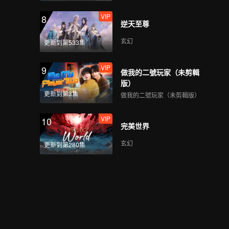
VIP
8
逆天至尊
玄幻
更新到第533集
VIP
9
做我的二號玩家（未剪輯
版）
更新到第3集
做我的二號玩家（未剪輯版）
VIP
10
完美世界
玄幻
更新到第280集