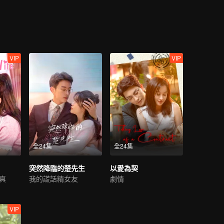
VIP
VIP
全24集
全24集
突然降臨的楚先生
以愛為契
真
我的謊話精女友
劇情
VIP