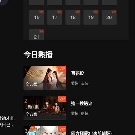
VIP
VIP
VIP
VIP
VIP
16
17
18
19
20
VIP
21
今日熱播
VIP
1
百花殺
愛情 · 古裝
全36集
VIP
2
這一秒過火
愛情 · 劇情
全33集
計師才能
護自己的
VIP
3
四方極愛2 (未剪輯版）