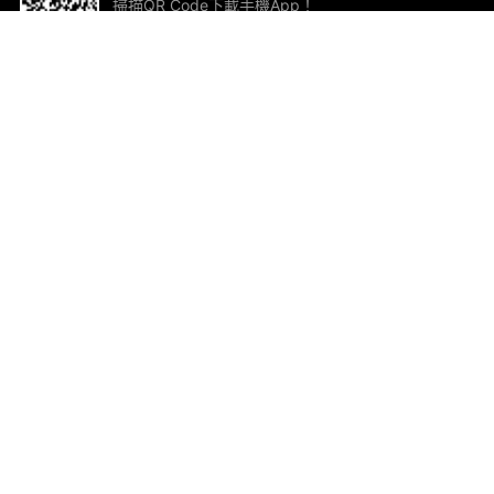
掃描QR Code下載手機App！
幫助與回饋
關
意見反饋
加
聯
電郵
ted.