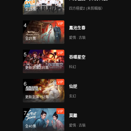
四方極愛2 (未剪輯版）
全25集
VIP
4
鳳池生春
愛情 · 古裝
全21集
VIP
5
吞噬星空
科幻
更新到第235集
VIP
6
仙逆
玄幻
更新到第152集
VIP
7
莫離
愛情 · 古裝
全40集