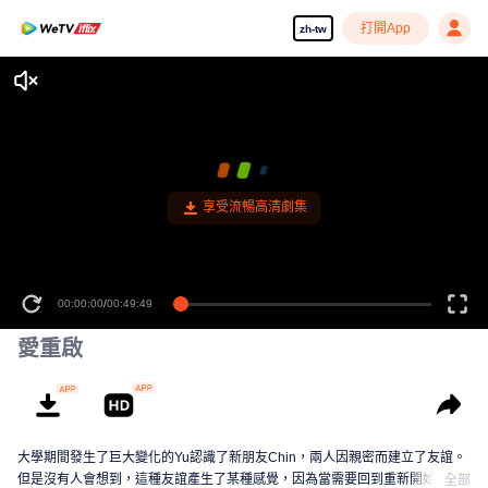
打開App
zh-tw
享受流暢高清劇集
00:00:00
/
00:49:49
愛重啟
大學期間發生了巨大變化的Yu認識了新朋友Chin，兩人因親密而建立了友誼。
但是沒有人會想到，這種友誼產生了某種感覺，因為當需要回到重新開始時，
全部