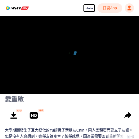
打開App
zh-tw
愛重啟
大學期間發生了巨大變化的Yu認識了新朋友Chin，兩人因親密而建立了友誼。
但是沒有人會想到，這種友誼產生了某種感覺，因為當需要回到重新開始時，
全部