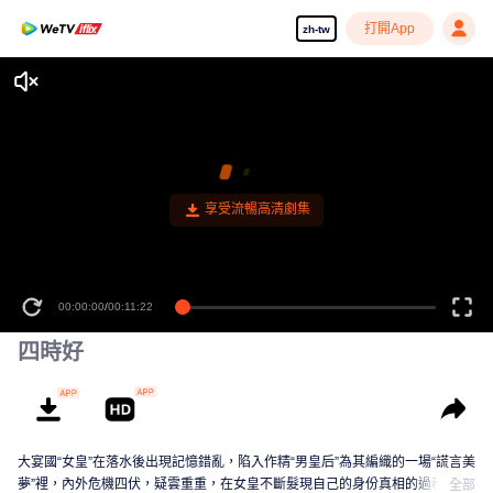
打開App
zh-tw
享受流暢高清劇集
00:00:00
/
00:11:22
四時好
大宴國“女皇”在落水後出現記憶錯亂，陷入作精“男皇后”為其編織的一場“謊言美
夢”裡，內外危機四伏，疑雲重重，在女皇不斷髮現自己的身份真相的過程中，
全部