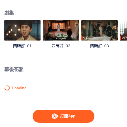
也逐漸愛上這位默默守護她、甘為綠葉助她圓夢的枕邊人。
劇集
VIP
VIP
四時好_01
四時好_02
四時好_03
幕後花絮
Loading…
打開App