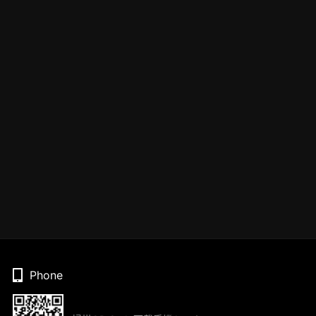
Phone