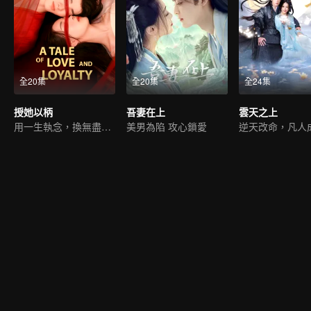
全20集
全20集
全24集
授她以柄
吾妻在上
雲天之上
用一生執念，換無盡痴纏
美男為陷 攻心鎖愛
逆天改命，凡人