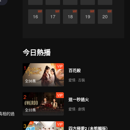
VIP
VIP
VIP
VIP
VIP
16
17
18
19
20
今日熱播
VIP
1
百花殺
愛情 · 古裝
全36集
VIP
2
這一秒過火
愛情 · 劇情
全33集
真相的過
VIP
3
四方極愛2 (未剪輯版）