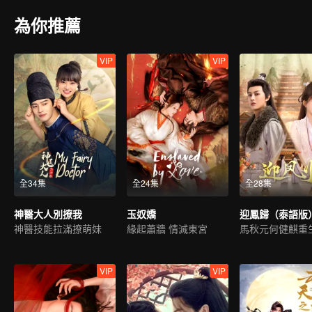
為你推薦
VIP
VIP
全34集
全24集
全28集
神醫大人別撩我
玉奴嬌
迎鳳歸（泰語版
神醫技能拉滿撩萌妹
緣起蕭牆 情滅東宮
馬秋元何健麒重
VIP
VIP