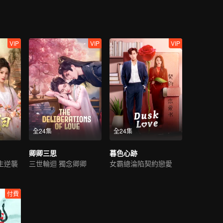
VIP
VIP
VIP
全24集
全24集
）
卿卿三思
暮色心跡
生逆襲
三世輪迴 獨念卿卿
女霸總淪陷契約戀愛
付費