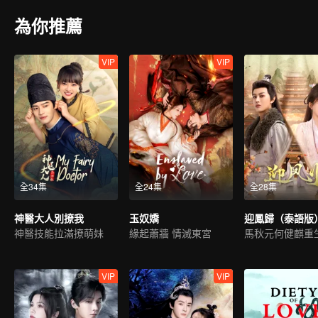
為你推薦
VIP
VIP
全34集
全24集
全28集
神醫大人別撩我
玉奴嬌
迎鳳歸（泰語版
神醫技能拉滿撩萌妹
緣起蕭牆 情滅東宮
馬秋元何健麒重
VIP
VIP