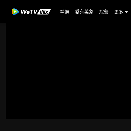
精選
愛有萬象
綜藝
更多