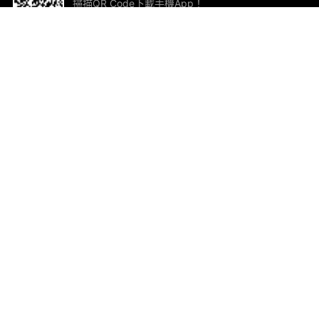
掃描QR Code下載手機App！
幫助與回饋
關
意見反饋
加
聯
電郵
ted.