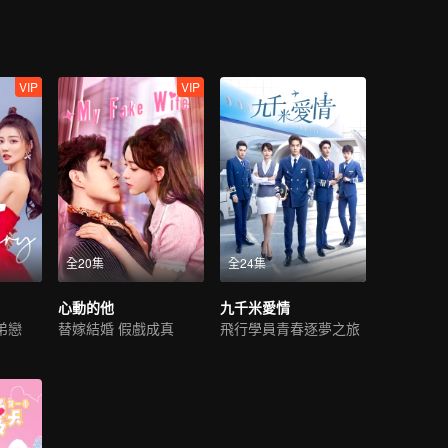
VIP
VIP
全20集
全24集
心動的他
九千米愛情
弟戀
替嫁結婚 假戲成真
飛行學員青春逐夢之旅