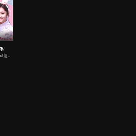
季
譚鬆韻碰瓷coolest總裁姜潮