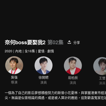
奈何boss要娶我2
第02集
分享
2020
|
內地
|
全16集
|
愛情 · 劇情
吳強
徐開騁
易柏辰
王雙
導演
演員
演員
演員
一個為了自己的影后夢想積極努力的新晉小花夏林，與掌握港東市經濟
尖，無論是似曾相識的偶遇，或是被人算計的邂逅，這對歡喜冤家在狀