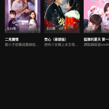
全24集
全23集
全21集
二見鍾情
焚心（泰語版）
狐狸的夏天 第一
窮小子逆襲成霸總追初戀
絕命少女賴上永生吸血鬼