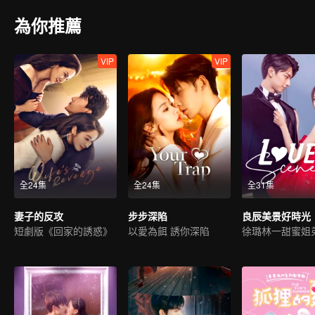
為你推薦
VIP
VIP
全24集
全24集
全31集
妻子的反攻
步步深陷
良辰美景好時光
短劇版《回家的誘惑》
以愛為餌 誘你深陷
徐璐林一甜蜜姐