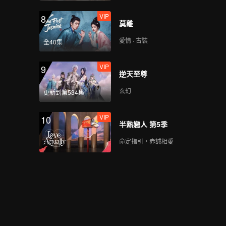
VIP
8
莫離
愛情 · 古裝
全40集
VIP
9
逆天至尊
玄幻
更新到第534集
VIP
10
半熟戀人 第5季
命定指引，赤誠相愛