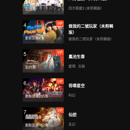
四方極愛2 (未剪輯版）
全25集
VIP
4
做我的二號玩家（未剪輯
版）
更新到第4集
做我的二號玩家（未剪輯版）
VIP
5
鳳池生春
愛情 · 古裝
全21集
VIP
6
吞噬星空
科幻
更新到第235集
VIP
7
仙逆
玄幻
更新到第152集