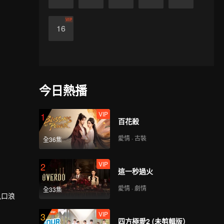
VIP
16
今日熱播
VIP
1
百花殺
愛情 · 古裝
全36集
VIP
2
這一秒過火
愛情 · 劇情
全33集
風口浪
VIP
3
四方極愛2 (未剪輯版）