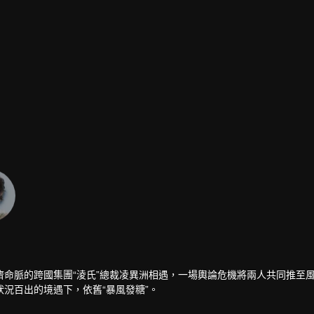
命脈的跨國集團“淩氏”總裁凌異洲相遇，一場輿論危機將兩人共同推至
況百出的境遇下，依舊“暴風發糖”。