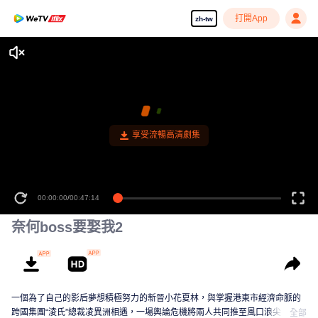
打開App
zh-tw
享受流暢高清劇集
00:00:00
/
00:47:14
奈何boss要娶我2
一個為了自己的影后夢想積極努力的新晉小花夏林，與掌握港東市經濟命脈的
跨國集團“淩氏”總裁凌異洲相遇，一場輿論危機將兩人共同推至風口浪尖，無論
全部