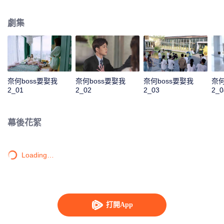
是似曾相識的偶遇，或是被人算計的邂逅，這對歡喜冤家在狀況百出的境遇
下，依舊“暴風發糖”。
劇集
奈何boss要娶我
奈何boss要娶我
奈何boss要娶我
奈何
2_01
2_02
2_03
2_0
幕後花絮
Loading…
打開App