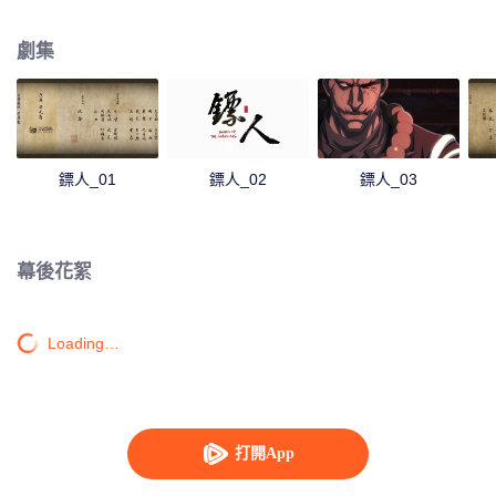
王都“長安”的肉鏢。護送對象是志在推翻隋朝統治的神秘組織“花顏團”首領知世
郎。為了消滅知世郎，中原朝廷與塞外五胡家族做了一筆交易。然而，暗殺卻
劇集
不是中原朝廷的真正目的，一次牽動天下命運的旅途就此拉開帷幕……
鏢人_01
鏢人_02
鏢人_03
幕後花絮
Loading…
打開App