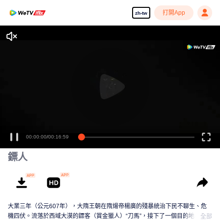
打開App
zh-tw
00:00:00
/
00:16:59
鏢人
大業三年（公元607年），大隋王朝在隋煬帝楊廣的殘暴統治下民不聊生、危
機四伏。流落於西域大漠的鏢客（賞金獵人）“刀馬”，接下了一個目的地為隋朝
全部