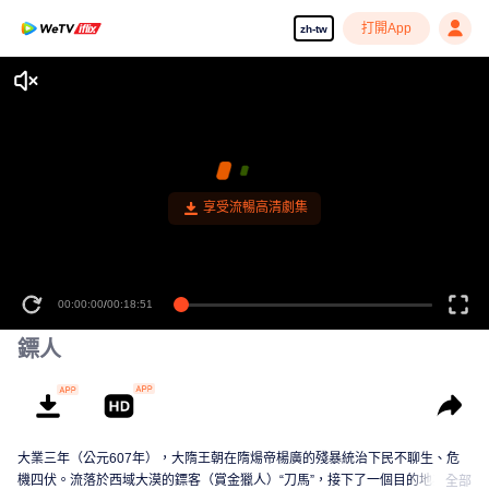
打開App
zh-tw
享受流暢高清劇集
00:00:00
/
00:18:51
鏢人
大業三年（公元607年），大隋王朝在隋煬帝楊廣的殘暴統治下民不聊生、危
機四伏。流落於西域大漠的鏢客（賞金獵人）“刀馬”，接下了一個目的地為隋朝
全部