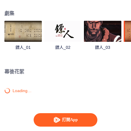
王都“長安”的肉鏢。護送對象是志在推翻隋朝統治的神秘組織“花顏團”首領知世
郎。為了消滅知世郎，中原朝廷與塞外五胡家族做了一筆交易。然而，暗殺卻
劇集
不是中原朝廷的真正目的，一次牽動天下命運的旅途就此拉開帷幕……
鏢人_01
鏢人_02
鏢人_03
幕後花絮
Loading…
打開App