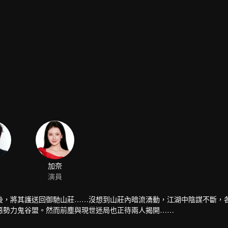
加奈
演員
後，將其護送回御馳山莊……沒想到山莊內暗流湧動，江湖中陰謀不斷，
惡勢力鬼谷盟。然而前塵與現世迷局也正待兩人揭開……