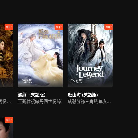
VIP
VIP
VIP
全37集
全40集
遇龍（英語版）
赴山海 (英語版)
一段跨越千年的愛情故事
王鶴棣祝緒丹四世情緣
成毅分飾三角熱血攻略江湖
VIP