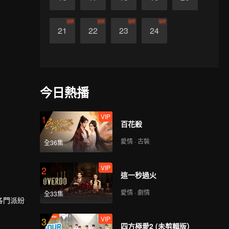
VIP
VIP
VIP
VIP
21
22
23
24
今日熱播
VIP
1
百花殺
愛情 · 古裝
全36集
VIP
2
這一秒過火
愛情 · 劇情
全33集
各門派紛
VIP
3
四方極愛2 (未剪輯版）