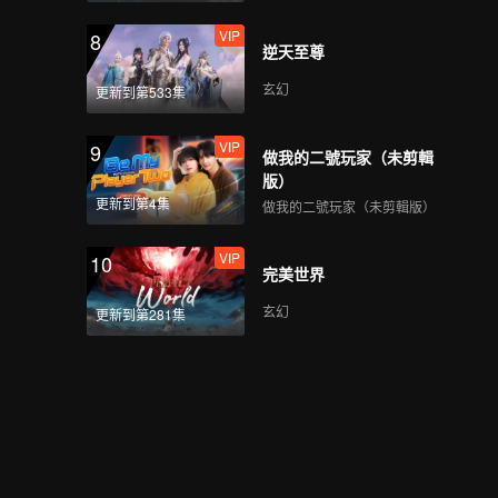
VIP
8
逆天至尊
玄幻
更新到第533集
VIP
9
做我的二號玩家（未剪輯
版）
更新到第4集
做我的二號玩家（未剪輯版）
VIP
10
完美世界
玄幻
更新到第281集