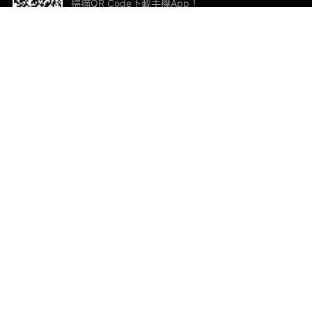
掃描QR Code下載手機App！
幫助與回饋
關
意見反饋
加
聯
電郵
ted.