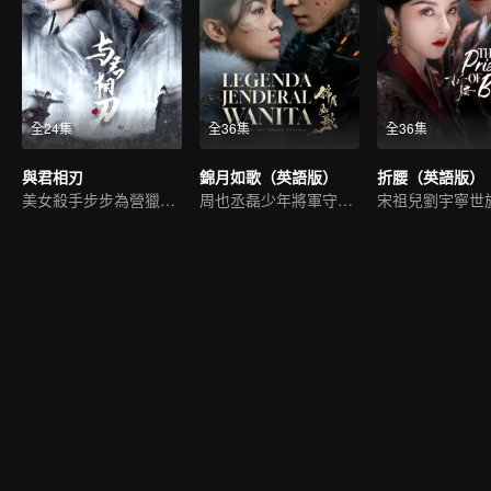
全24集
全36集
全36集
與君相刃
錦月如歌（英語版）
折腰（英語版）
美女殺手步步為營獵愛皇子
周也丞磊少年將軍守護家國
宋祖兒劉宇寧世