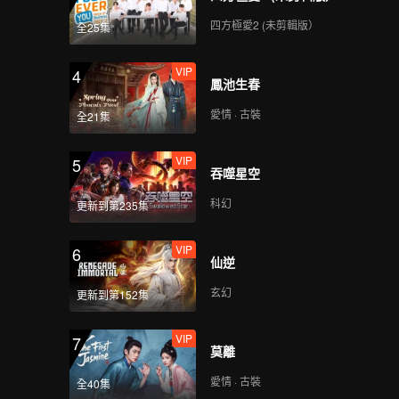
四方極愛2 (未剪輯版）
全25集
VIP
4
鳳池生春
愛情 · 古裝
全21集
VIP
5
吞噬星空
科幻
更新到第235集
VIP
6
仙逆
玄幻
更新到第152集
VIP
7
莫離
愛情 · 古裝
全40集