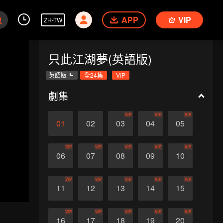
APP
VIP
ZH-TW
只此江湖夢(英語版)
英語版
全24集
VIP
劇集
VIP
VIP
VIP
01
02
03
04
05
VIP
VIP
VIP
VIP
VIP
06
07
08
09
10
VIP
VIP
VIP
VIP
VIP
11
12
13
14
15
VIP
VIP
VIP
VIP
VIP
16
17
18
19
20