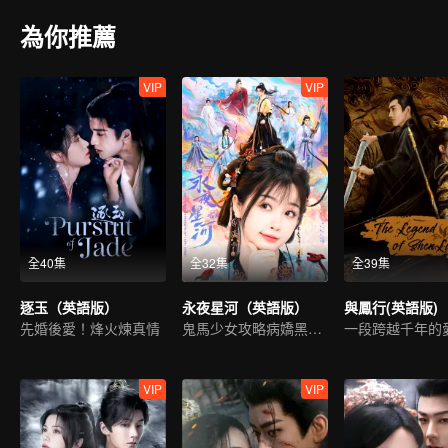
為你推薦
VIP
VIP
全40集
全32集
全39集
逐玉（英語版）
永夜星河（英語版）
與鳳行(英語版)
先婚後愛！烽火煉真情
鬼馬少女攻略病嬌黑蓮花
VIP
VIP