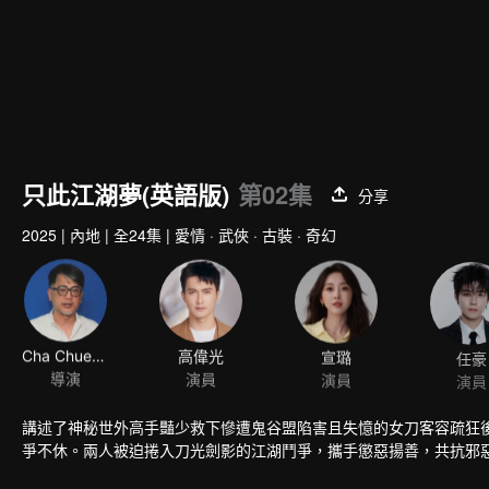
只此江湖夢(英語版)
第02集
分享
2025
|
內地
|
全24集
|
愛情 · 武俠 · 古裝 · 奇幻
Cha Chuen Yee
高偉光
宣璐
任豪
導演
演員
演員
演員
講述了神秘世外高手豔少救下慘遭鬼谷盟陷害且失憶的女刀客容疏狂
爭不休。兩人被迫捲入刀光劍影的江湖鬥爭，攜手懲惡揚善，共抗邪