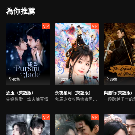
為你推薦
VIP
VIP
全40集
全32集
全39集
逐玉（英語版）
永夜星河（英語版）
與鳳行(英語版)
先婚後愛！烽火煉真情
鬼馬少女攻略病嬌黑蓮花
VIP
VIP