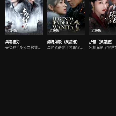
全24集
全36集
全36集
與君相刃
錦月如歌（英語版）
折腰（英語版）
美女殺手步步為營獵愛皇子
周也丞磊少年將軍守護家國
宋祖兒劉宇寧世