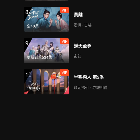
VIP
8
莫離
愛情 · 古裝
全40集
VIP
9
逆天至尊
玄幻
更新到第534集
VIP
10
半熟戀人 第5季
命定指引，赤誠相愛