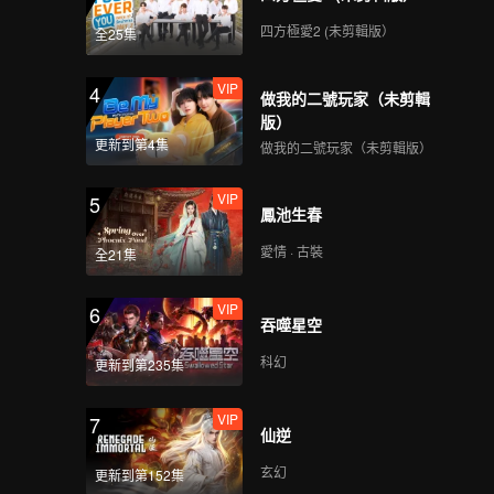
四方極愛2 (未剪輯版）
全25集
VIP
4
做我的二號玩家（未剪輯
版）
更新到第4集
做我的二號玩家（未剪輯版）
VIP
5
鳳池生春
愛情 · 古裝
全21集
VIP
6
吞噬星空
科幻
更新到第235集
VIP
7
仙逆
玄幻
更新到第152集