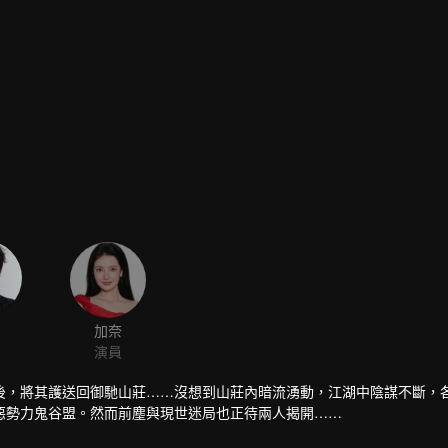
加奈
演員
後，將其護送回御馳山莊……沒想到山莊內暗流湧動，江湖中陰謀不斷，
惡勢力鬼谷盟。然而前塵與現世迷局也正待兩人揭開……