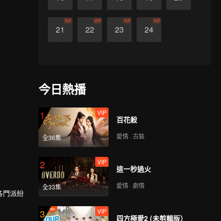
VIP
VIP
VIP
VIP
21
22
23
24
今日熱播
VIP
1
百花殺
愛情 · 古裝
全36集
VIP
2
這一秒過火
愛情 · 劇情
全33集
各門派紛
VIP
3
四方極愛2 (未剪輯版）