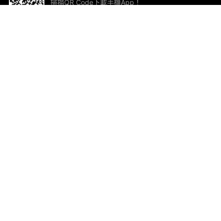
掃描QR Code下載手機App！
幫助與回饋
關
意見反饋
加
聯
電郵
ted.