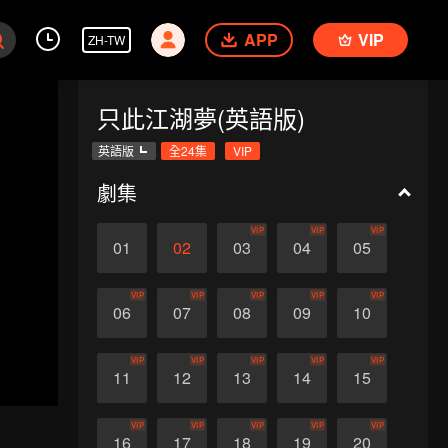
APP
VIP
ZH-TW
只此江湖夢(英語版)
英語版
全24集
VIP
劇集
VIP
VIP
VIP
01
02
03
04
05
VIP
VIP
VIP
VIP
VIP
06
07
08
09
10
VIP
VIP
VIP
VIP
VIP
11
12
13
14
15
VIP
VIP
VIP
VIP
VIP
16
17
18
19
20