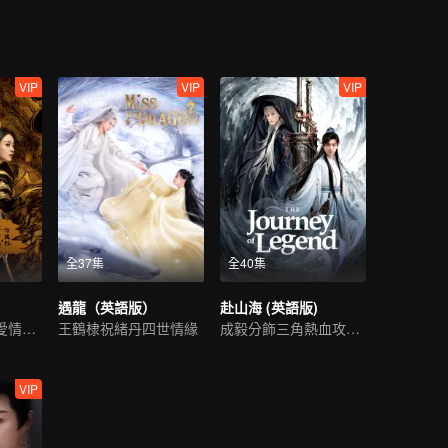
VIP
VIP
VIP
全37集
全40集
遇龍（英語版）
赴山海 (英語版)
一段跨越千年的愛情故事
王鶴棣祝緒丹四世情緣
成毅分飾三角熱血攻略江湖
VIP