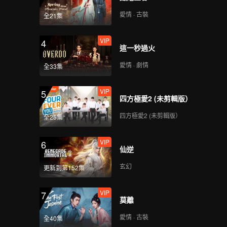
愛情 · 古裝
全21集
VIP
4
這一秒過火
愛情 · 劇情
全33集
VIP
5
四方極愛2 (未剪輯版）
四方極愛2 (未剪輯版）
全25集
VIP
6
仙逆
玄幻
更新到第152集
VIP
7
莫離
愛情 · 古裝
全40集