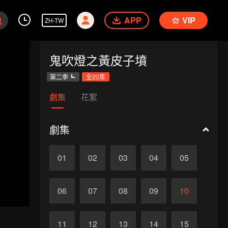
APP
VIP
ZH-TW
鬼吹燈之黃皮子墳
第二季
全20集
劇集
花絮
劇集
01
02
03
04
05
06
07
08
09
10
11
12
13
14
15