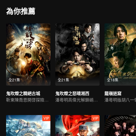
為你推薦
全21集
全21集
全18集
鬼吹燈之精絕古城
鬼吹燈之怒晴湘西
龍嶺迷窟
靳東陳喬恩開啓探險之旅
潘粵明高偉光解鎖峭壁懸棺
VIP
VIP