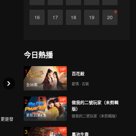
終
16
17
18
19
20
今日熱播
VIP
1
百花殺
愛情 · 古裝
全36集
VIP
2
做我的二號玩家（未剪輯
版）
更新到第4集
做我的二號玩家（未剪輯版）
，更是發
VIP
3
鳳池生春