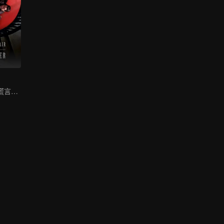
郭濤楊子姍揭穿謊言羅生門