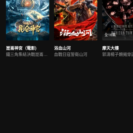
全16集
崑崙神宮（電影)
浴血山河
摩天大樓
鐵三角集結決戰崑崙祕境
血戰日寇誓衛山河