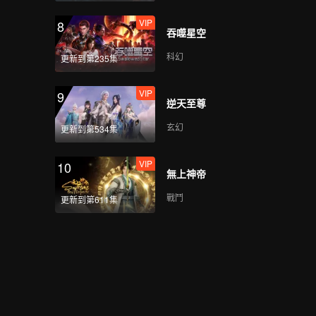
VIP
8
吞噬星空
科幻
更新到第235集
VIP
9
逆天至尊
玄幻
更新到第534集
VIP
10
無上神帝
戰鬥
更新到第611集