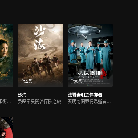
全52集
全30集
沙海
法醫秦明之倖存者
潘粵明版胡八一領銜新冒險
吳磊秦昊開啓探險之旅
秦明剖開案情爲逝者代言