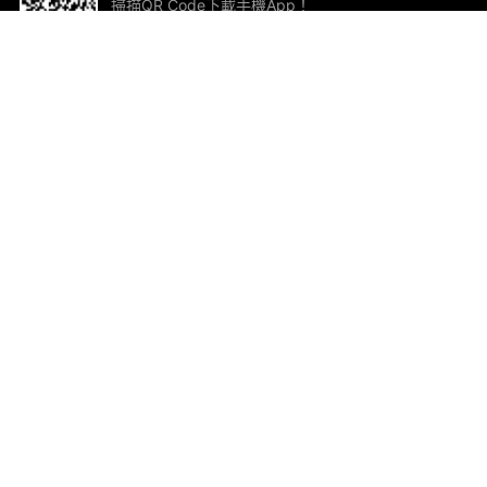
掃描QR Code下載手機App！
幫助與回饋
關
意見反饋
加
聯
電郵
ted.