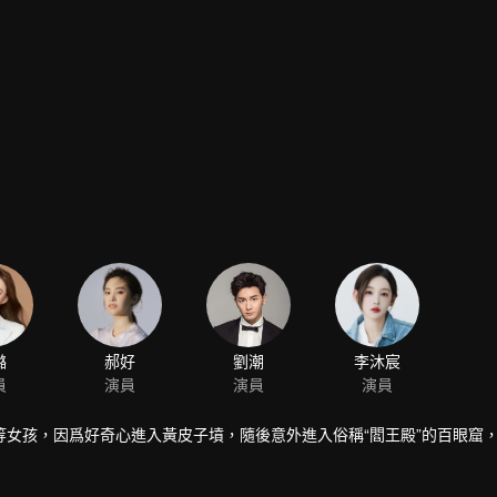
璐
郝好
劉潮
李沐宸
員
演員
演員
演員
女孩，因爲好奇心進入黃皮子墳，隨後意外進入俗稱“閻王殿”的百眼窟