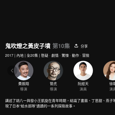
鬼吹燈之黃皮子墳
第10集
分享
2017
|
內地
|
全20集
|
懸疑 · 劇情 · 驚悚 · 動作 · 冒險
費振翔
管虎
阮經天
徐
導演
導演
演員
演
講述了胡八一與發小王凱旋在青年時期，結識了畫眉、丁思甜、燕子等
現了日本“給水部隊”遺蹟的一系列探險故事。