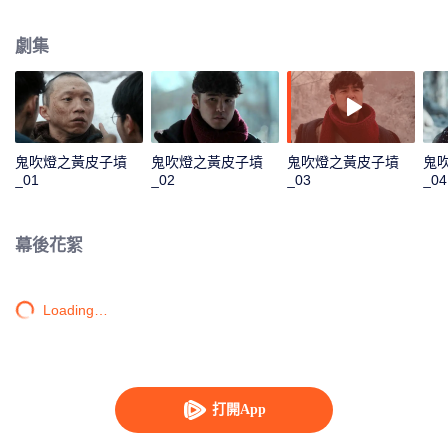
本“給水部隊”遺蹟的一系列探險故事。
劇集
鬼吹燈之黃皮子墳
鬼吹燈之黃皮子墳
鬼吹燈之黃皮子墳
鬼
_01
_02
_03
_04
幕後花絮
Loading…
打開App