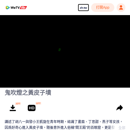
打開App
zh-tw
享受流暢高清劇集
00:00:00
/
00:33:12
鬼吹燈之黃皮子墳
講述了胡八一與發小王凱旋在青年時期，結識了畫眉、丁思甜、燕子等女孩，
因爲好奇心進入黃皮子墳，隨後意外進入俗稱“閻王殿”的百眼窟，更是發現了日
全部