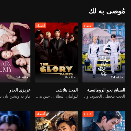
مُوصى به لك
أعضاء
أعضاء
حلقة 24
حلقة 34
حلقة 24
السباق نحو الرومانسية
المجد يتلاشى
عزيزي العدو
الحب يتخطى الحدود، والمجد متحد كشركاء
لتوأمان البطلان، جين هان وتشو جونوي، يسيطران على المملكة
أعضاء
أعضاء