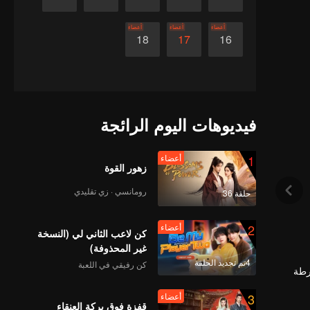
أعضاء
أعضاء
أعضاء
18
17
16
فيديوهات اليوم الرائجة
1
أعضاء
زهور القوة
رومانسي · زي تقليدي
حلقة 36
2
أعضاء
كن لاعب الثاني لي (النسخة
غير المحذوفة)
4تم تجديد الحلقة
كن رفيقي في اللعبة
رطة
3
أعضاء
قفزة فوق بركة العنقاء