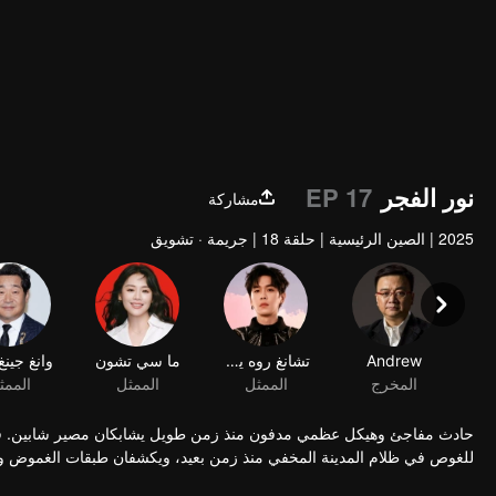
نور الفجر
EP 17
مشاركة
2025
|
الصين الرئيسية
|
حلقة 18
|
جريمة · تشويق
Andrew
تشانغ روه يون
المخرج
الممثل
حادث مفاجئ وهيكل عظمي مدفون منذ زمن طويل يشابكان مصير شابين. في 
للغوص في ظلام المدينة المخفي منذ زمن بعيد، ويكشفان طبقات الغموض وا