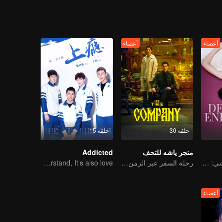
أعضاء
أعضاء
حلقة 30
حلقة 15
متجر ياشه للتحف
Addicted
قاو يه وتشن يان شي: من أفضل الأصدقاء إلى أعداء لدودين
رحلة السفر عبر الزمن لقاو ويقوانغ وليانغ جينغكانغ
You don't understand, It's also love
أعضاء