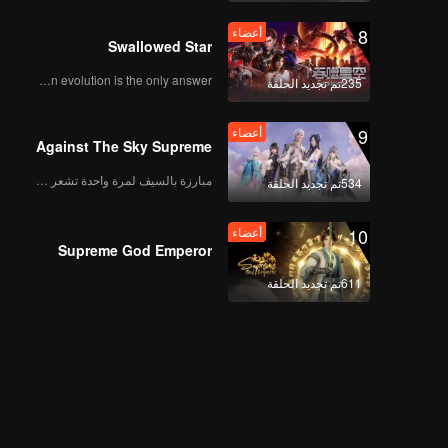
8
أعضاء
Swallowed Star
Human evolution is the only answer.
235تم تجديد الحلقة
9
أعضاء
Against The Sky Supreme
مبارزة بالسيف لمرة واحدة تشعر بالحرية
534تم تجديد الحلقة
10
أعضاء
Supreme God Emperor
611تم تجديد الحلقة