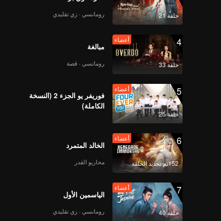
رومانسي · زي تقليدي
حلقة 21
4
أعضاء
مبالغة
رومانسي · قصة
حلقة 33
5
أعضاء
فوريفر يو الجزء 2 (النسخة
الكاملة)
حلقة 25
6
أعضاء
الخالد المتمرد
محاربو القدر
152تم تجديد الحلقة
7
أعضاء
الياسمين الأول
رومانسي · زي تقليدي
حلقة 40