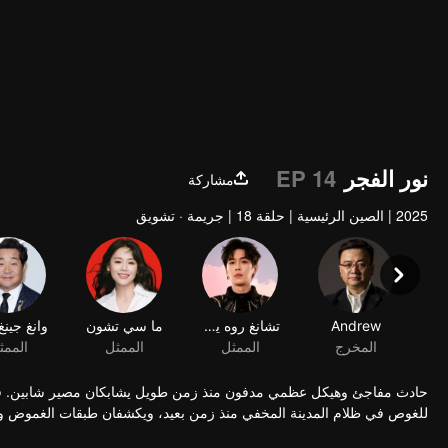
نور الفجر
EP 14
مشاركة
2025
|
الصين الرئيسية
|
حلقة 18
|
جريمة · تشويق
Andrew
تشانغ روه يون
المخرج
الممثل
حادث مفاجئ وهيكل عظمي مدفون منذ زمن طويل يشابكان مصير شابين. في 
للغوص في ظلام المدينة المخفي منذ زمن بعيد، ويكشفان طبقات الغموض وا