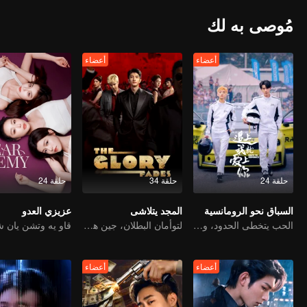
مُوصى به لك
أعضاء
أعضاء
حلقة 24
حلقة 34
حلقة 24
السباق نحو الرومانسية
المجد يتلاشى
عزيزي العدو
الحب يتخطى الحدود، والمجد متحد كشركاء
لتوأمان البطلان، جين هان وتشو جونوي، يسيطران على المملكة
أعضاء
أعضاء