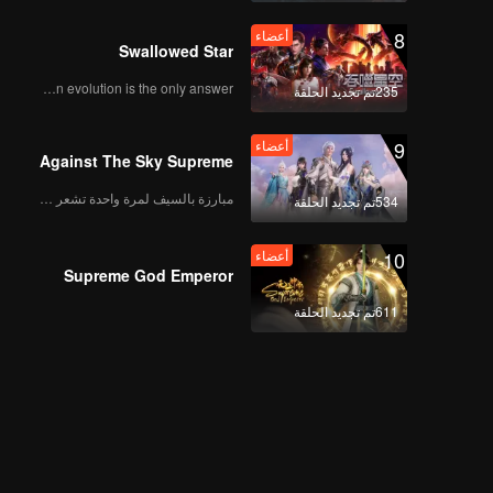
8
أعضاء
Swallowed Star
Human evolution is the only answer.
235تم تجديد الحلقة
9
أعضاء
Against The Sky Supreme
مبارزة بالسيف لمرة واحدة تشعر بالحرية
534تم تجديد الحلقة
10
أعضاء
Supreme God Emperor
611تم تجديد الحلقة