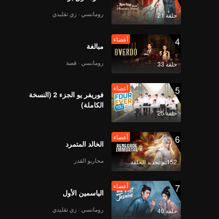
رومانسي · زي تقليدي
حلقة 21
4
أعضاء
مبالغة
رومانسي · قصة
حلقة 33
5
أعضاء
فوريفر يو الجزء 2 (النسخة
الكاملة)
حلقة 25
6
أعضاء
الخالد المتمرد
محاربو القدر
152تم تجديد الحلقة
7
أعضاء
الياسمين الأول
رومانسي · زي تقليدي
حلقة 40