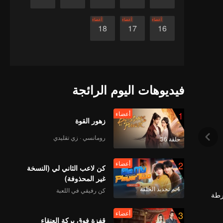
أعضاء
أعضاء
أعضاء
18
17
16
فيديوهات اليوم الرائجة
1
أعضاء
زهور القوة
رومانسي · زي تقليدي
حلقة 36
2
أعضاء
كن لاعب الثاني لي (النسخة
غير المحذوفة)
4تم تجديد الحلقة
كن رفيقي في اللعبة
رطة
3
أعضاء
قفزة فوق بركة العنقاء