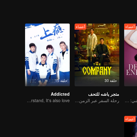
أعضاء
أعضاء
حلقة 30
حلقة 15
متجر ياشه للتحف
Addicted
قاو يه وتشن يان شي: من أفضل الأصدقاء إلى أعداء لدودين
رحلة السفر عبر الزمن لقاو ويقوانغ وليانغ جينغكانغ
You don't understand, It's also love
أعضاء