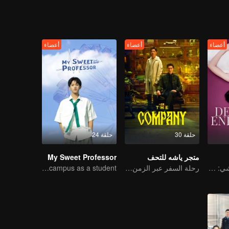
أعضاء
أعضاء
أعضاء
حلقة 30
حلقة 24
متجر ياشه للتحف
My Sweet Professor
قاو يه وتشن يان شي: من أفضل الأصدقاء إلى أعداء لدودين
رحلة السفر عبر الزمن لقاو ويقوانغ وليانغ جينغكانغ
The professor goes back to campus as a student.