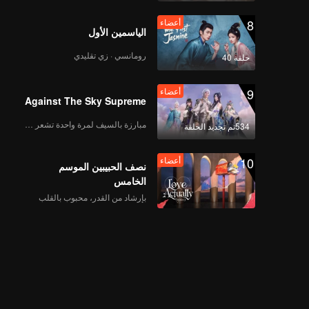
8
أعضاء
الياسمين الأول
رومانسي · زي تقليدي
حلقة 40
9
أعضاء
Against The Sky Supreme
مبارزة بالسيف لمرة واحدة تشعر بالحرية
534تم تجديد الحلقة
10
أعضاء
نصف الحبيبين الموسم
الخامس
بإرشاد من القدر، محبوب بالقلب