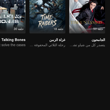
حلقة 50
حلقة 18
حلقة 30
الجامحون
غزاة الزمن
Talking Bones
يتصدر كل من شياو تشان ووانغ يي بو التشكيلة عالية القيمة
رحلة الثلاثي المحفوفة بالمخاطر