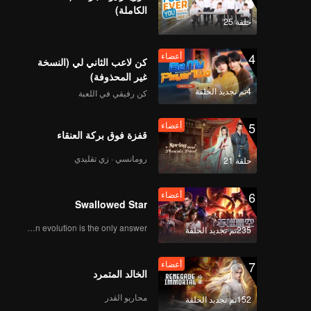
الكاملة)
حلقة 25
4
أعضاء
كن لاعب الثاني لي (النسخة
غير المحذوفة)
4تم تجديد الحلقة
كن رفيقي في اللعبة
5
أعضاء
قفزة فوق بركة العنقاء
رومانسي · زي تقليدي
حلقة 21
6
أعضاء
Swallowed Star
Human evolution is the only answer.
235تم تجديد الحلقة
7
أعضاء
الخالد المتمرد
محاربو القدر
152تم تجديد الحلقة