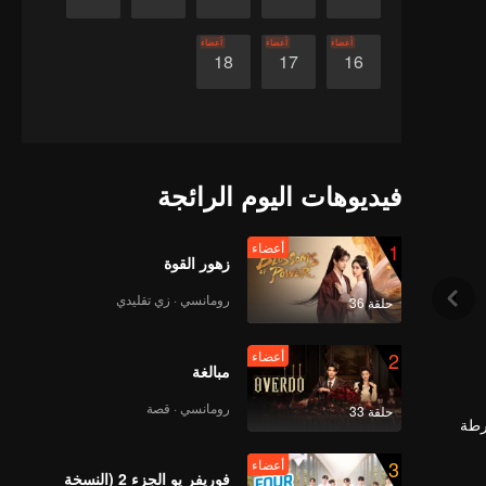
أعضاء
أعضاء
أعضاء
18
17
16
فيديوهات اليوم الرائجة
1
أعضاء
زهور القوة
رومانسي · زي تقليدي
حلقة 36
2
أعضاء
مبالغة
رومانسي · قصة
حلقة 33
رطة
3
أعضاء
فوريفر يو الجزء 2 (النسخة