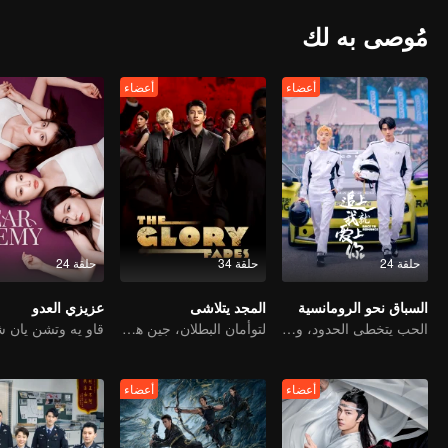
مُوصى به لك
أعضاء
أعضاء
حلقة 24
حلقة 34
حلقة 24
السباق نحو الرومانسية
المجد يتلاشى
عزيزي العدو
الحب يتخطى الحدود، والمجد متحد كشركاء
لتوأمان البطلان، جين هان وتشو جونوي، يسيطران على المملكة
أعضاء
أعضاء