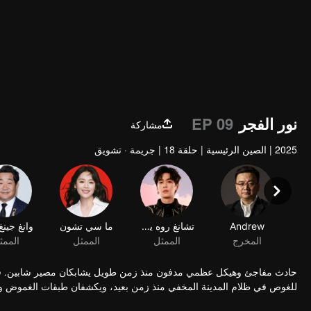
نور الفجر
EP 09
مشاركة
2025
|
الصين الرئيسية
|
حلقة 18
|
جريمة · تشويق
Andrew
تشانغ روه يون
المخرج
الممثل
حادث مفاجئ وهيكل عظمي مدفون منذ زمن طويل يشابكان مصير شابين. في 
للغوص في ظلام المدينة المخفي منذ زمن بعيد، ويكشفان طبقات الغموض وا