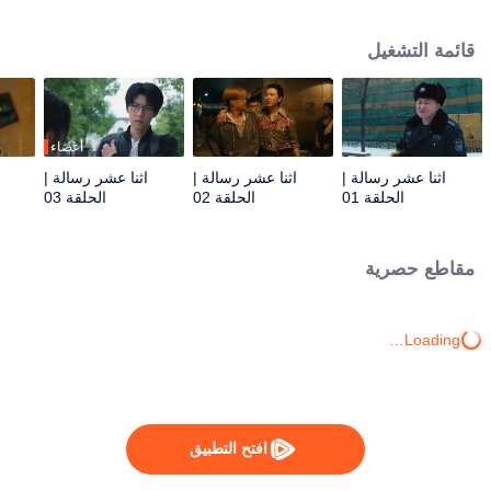
كطعم، وبجوهر العواطف. تُكسر هذه الدراما الأنماط السردية التقليدية بتقديم آلية
تفاعل فريدة بين الزمان والمكان. يفتح الطقس غير المتوقع والسبورة في فصل
قائمة التشغيل
دراسي مهجور قناةً تربط بين زمانين، مما يخلق تجربة آسرة ومشوقة.
أعضاء
اثنا عشر رسالة |
اثنا عشر رسالة |
اثنا عشر رسالة |
الحلقة 01
الحلقة 02
الحلقة 03
مقاطع حصرية
Loading…
افتح التطبيق