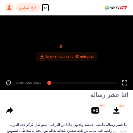
افتح التطبيق
ar
Enjoy smooth and HD episodes
00:00:00
/
00:55:12
اثنا عشر رسالة
اثنا عشر رسالة غامضة، خمسة وثلاثون عامًا من الترقب المتواصل. تُركز هذه الدراما
على مصير وقصة حب شاب من بلدة صغيرة مُحاط بعالم من الخيال، مُحاطًا بالتشويق
المزيد