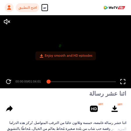
افتح التطبيق
ar
Enjoy smooth and HD episodes
00:00:00
/
01:04:01
اثنا عشر رسالة
اثنا عشر رسالة غامضة، خمسة وثلاثون عامًا من الترقب المتواصل. تُركز هذه الدراما
على مصير وقصة حب شاب من بلدة صغيرة مُحاط بعالم من الخيال، مُحاطًا بالتشويق
المزيد