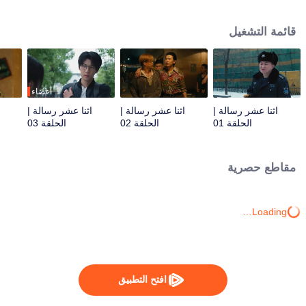
كطعم، وبجوهر العواطف. تُكسر هذه الدراما الأنماط السردية التقليدية بتقديم آلية
تفاعل فريدة بين الزمان والمكان. يفتح الطقس غير المتوقع والسبورة في فصل
قائمة التشغيل
دراسي مهجور قناةً تربط بين زمانين، مما يخلق تجربة آسرة ومشوقة.
أعضاء
اثنا عشر رسالة |
اثنا عشر رسالة |
اثنا عشر رسالة |
الحلقة 01
الحلقة 02
الحلقة 03
مقاطع حصرية
Loading…
افتح التطبيق