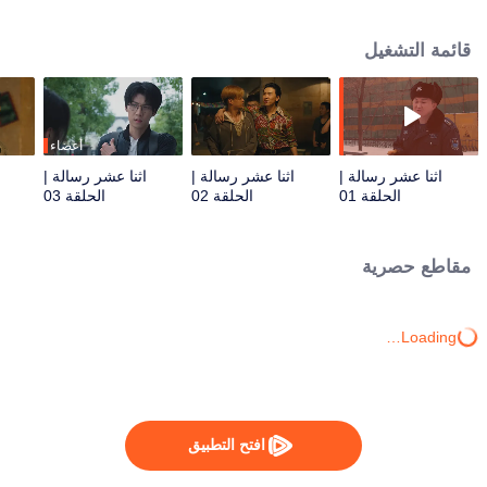
كطعم، وبجوهر العواطف. تُكسر هذه الدراما الأنماط السردية التقليدية بتقديم آلية
تفاعل فريدة بين الزمان والمكان. يفتح الطقس غير المتوقع والسبورة في فصل
قائمة التشغيل
دراسي مهجور قناةً تربط بين زمانين، مما يخلق تجربة آسرة ومشوقة.
أعضاء
اثنا عشر رسالة |
اثنا عشر رسالة |
اثنا عشر رسالة |
الحلقة 01
الحلقة 02
الحلقة 03
مقاطع حصرية
Loading…
افتح التطبيق