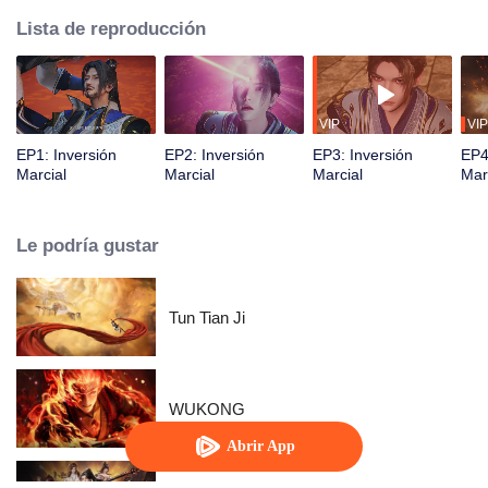
Lista de reproducción
VIP
VIP
EP1: Inversión
EP2: Inversión
EP3: Inversión
EP4
Marcial
Marcial
Marcial
Mar
Le podría gustar
Tun Tian Ji
WUKONG
Abrir App