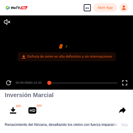
Abrir App
es
Disfruta de series en alta definición y sin interrupciones
00:00:00
/
00:10:33
Inversión Marcial
Renacimiento del Nirvana, desafiando los cielos con fuerza imparable
Más