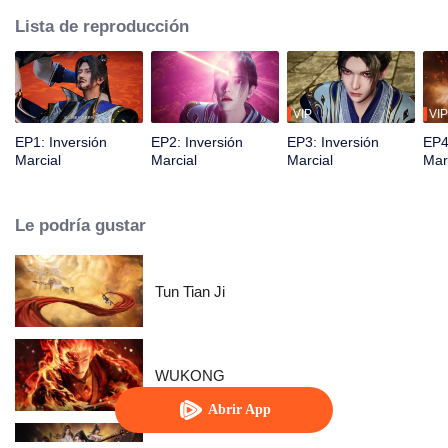
Lista de reproducción
VIP
VIP
EP1: Inversión
EP2: Inversión
EP3: Inversión
EP4
Marcial
Marcial
Marcial
Mar
Le podría gustar
Tun Tian Ji
WUKONG
Abrir App