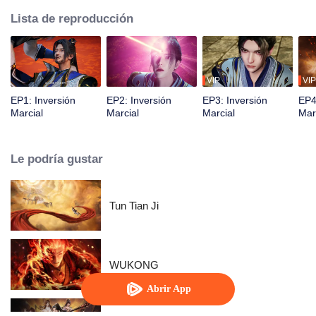
Lista de reproducción
VIP
VIP
EP1: Inversión
EP2: Inversión
EP3: Inversión
EP4
Marcial
Marcial
Marcial
Mar
Le podría gustar
Tun Tian Ji
WUKONG
Abrir App