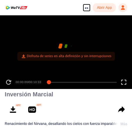
Abrir App
es
Disfruta de series en alta definición y sin interrupciones
00:00:00
/
00:10:33
Inversión Marcial
Renacimiento del Nirvana, desafiando los cielos con fuerza imparable
Más