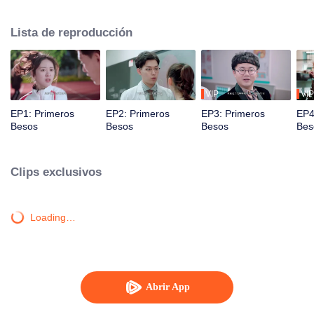
desarrollar sentimientos el uno por el otro.
Lista de reproducción
VIP
VIP
EP1: Primeros
EP2: Primeros
EP3: Primeros
EP4
Besos
Besos
Besos
Bes
Clips exclusivos
Loading…
Abrir App