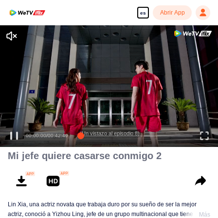
Abrir App
es
(Un vistazo al episodio 8)
00:00:00
/
00:42:49
Mi jefe quiere casarse conmigo 2
Lin Xia, una actriz novata que trabaja duro por su sueño de ser la mejor
actriz, conoció a Yizhou Ling, jefe de un grupo multinacional que tiene el
Más