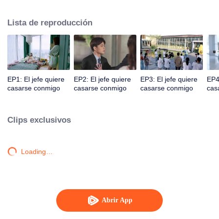
sustento económico de la ciudad de Gangdong. Una crisis de relaciones
públicas empujó a los dos en la cúspide de la tormenta. Ya sea un
Lista de reproducción
encuentro familiar o un encuentro calculado, los dos desarrollan un dulce
amor bajo diversas circunstancias.
EP1: El jefe quiere
EP2: El jefe quiere
EP3: El jefe quiere
EP4:
casarse conmigo
casarse conmigo
casarse conmigo
cas
Clips exclusivos
Loading…
Abrir App