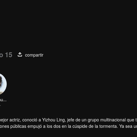
o 15
compartir
Wang Shuang
r
ejor actriz, conoció a Yizhou Ling, jefe de un grupo multinacional que t
ones públicas empujó a los dos en la cúspide de la tormenta. Ya sea u
 dulce amor bajo diversas circunstancias.