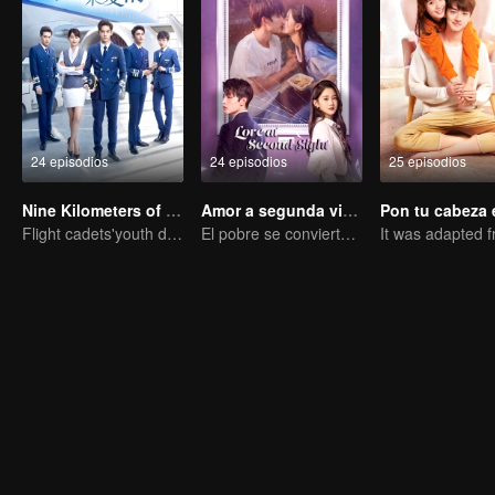
24 episodios
24 episodios
25 episodios
Nine Kilometers of Love
Amor a segunda vista
Flight cadets'youth dream-driven journey
El pobre se convierte en el CEO dominante y persigue a su primer amor.