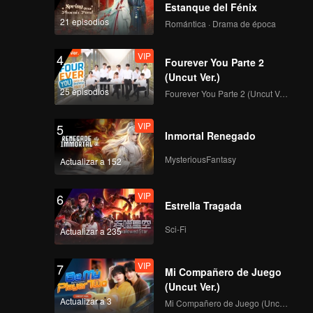
Estanque del Fénix
21 episodios
Romántica · Drama de época
VIP
4
Fourever You Parte 2
(Uncut Ver.)
25 episodios
Fourever You Parte 2 (Uncut Ver.)
VIP
5
Inmortal Renegado
MysteriousFantasy
Actualizar a 152
VIP
6
Estrella Tragada
Sci-Fi
Actualizar a 235
VIP
7
Mi Compañero de Juego
(Uncut Ver.)
Actualizar a 3
Mi Compañero de Juego (Uncut Ver.)