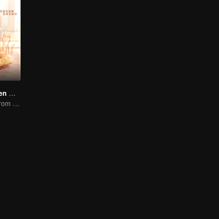
Pon tu cabeza en mi hombro
It was adapted from the same series of novels as "A Love so Beautiful"