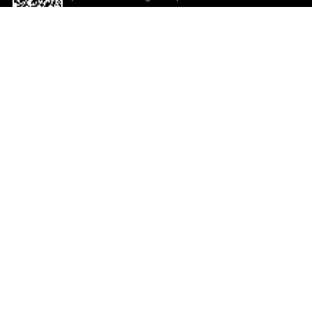
descargar la aplicación!
Ayuda y comentarios
So
Comentarios
Un
Co
Co
ted.