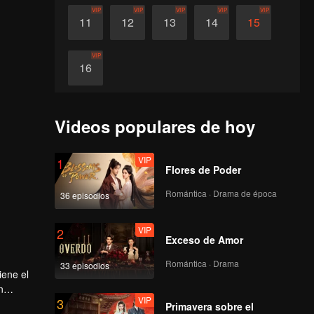
VIP
VIP
VIP
VIP
VIP
11
12
13
14
15
VIP
16
Videos populares de hoy
VIP
1
Flores de Poder
Romántica · Drama de época
36 episodios
VIP
2
Exceso de Amor
Romántica · Drama
33 episodios
iene el
n
VIP
3
Primavera sobre el