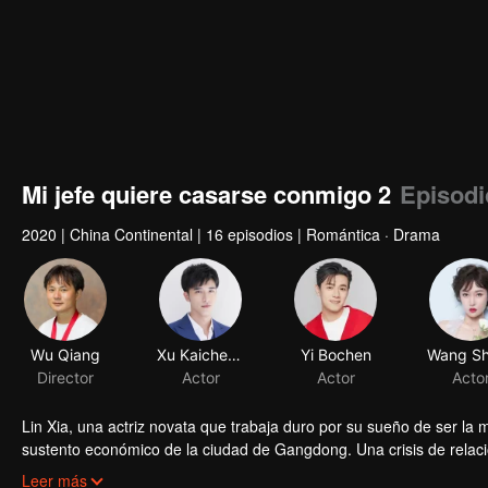
Mi jefe quiere casarse conmigo 2
Episodi
2020
|
China Continental
|
16 episodios
|
Romántica · Drama
Wu Qiang
Xu Kaicheng
Yi Bochen
Director
Actor
Actor
Acto
Lin Xia, una actriz novata que trabaja duro por su sueño de ser la m
sustento económico de la ciudad de Gangdong. Una crisis de relaci
encuentro familiar o un encuentro calculado, los dos desarrollan un
Leer más