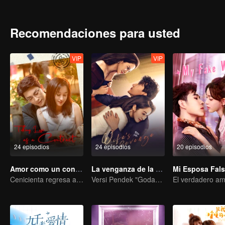
Recomendaciones para usted
VIP
VIP
24 episodios
24 episodios
20 episodios
Amor como un contrato
La venganza de la esposa
Mi Esposa Fal
Cenicienta regresa a la alta sociedad y encuentra el amor con el presidente
Versi Pendek "Godaan Pulang"