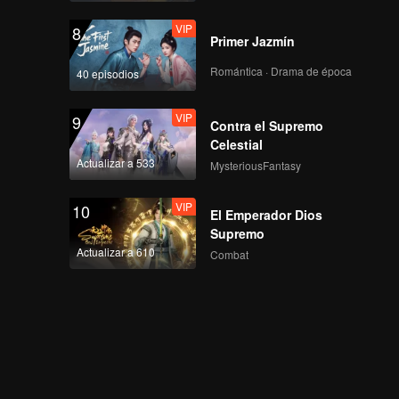
VIP
8
Primer Jazmín
Romántica · Drama de época
40 episodios
VIP
9
Contra el Supremo
Celestial
Actualizar a 533
MysteriousFantasy
VIP
10
El Emperador Dios
Supremo
Actualizar a 610
Combat