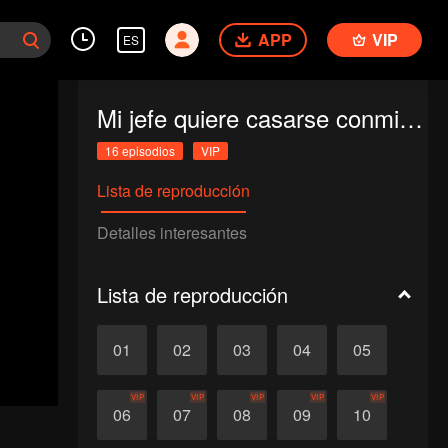
APP
VIP
ES
Mi jefe quiere casarse conmigo 2
16 episodios
VIP
Lista de reproducción
Detalles interesantes
Lista de reproducción
01
02
03
04
05
VIP
VIP
VIP
VIP
VIP
06
07
08
09
10