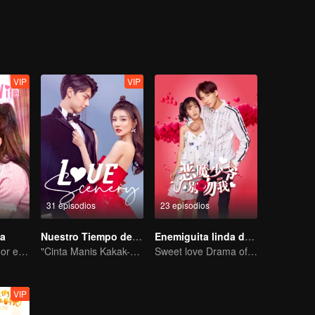
VIP
VIP
31 episodios
23 episodios
sa
Nuestro Tiempo de Amor
Enemiguita linda de Maestro Diablo
El verdadero amor engendrado en el matrimonio sustituto
"Cinta Manis Kakak-Adik Xu Lu dan Lin Yi"
Sweet love Drama of Overbearing Gen Z Boss
VIP