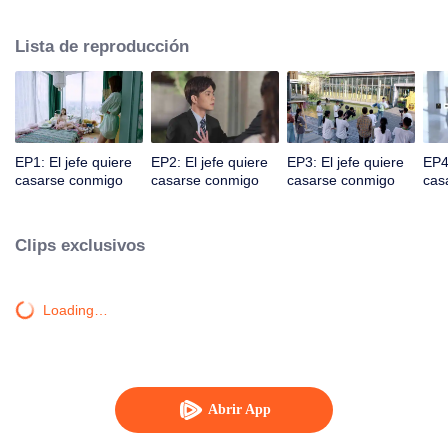
sustento económico de la ciudad de Gangdong. Una crisis de relaciones
públicas empujó a los dos en la cúspide de la tormenta. Ya sea un
Lista de reproducción
encuentro familiar o un encuentro calculado, los dos desarrollan un dulce
amor bajo diversas circunstancias.
EP1: El jefe quiere
EP2: El jefe quiere
EP3: El jefe quiere
EP4:
casarse conmigo
casarse conmigo
casarse conmigo
cas
Clips exclusivos
Loading…
Abrir App