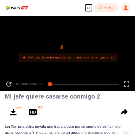
Abrir App
es
Disfruta de series en alta definición y sin interrupciones
00:00:00
/
00:52:31
Mi jefe quiere casarse conmigo 2
Lin Xia, una actriz novata que trabaja duro por su sueño de ser la mejor
actriz, conoció a Yizhou Ling, jefe de un grupo multinacional que tiene el
Más