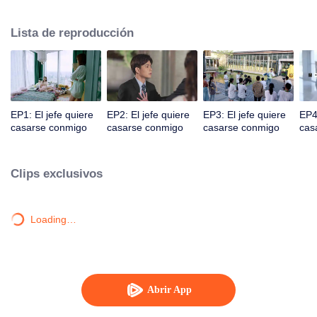
sustento económico de la ciudad de Gangdong. Una crisis de relaciones
públicas empujó a los dos en la cúspide de la tormenta. Ya sea un
Lista de reproducción
encuentro familiar o un encuentro calculado, los dos desarrollan un dulce
amor bajo diversas circunstancias.
EP1: El jefe quiere
EP2: El jefe quiere
EP3: El jefe quiere
EP4:
casarse conmigo
casarse conmigo
casarse conmigo
cas
Clips exclusivos
Loading…
Abrir App