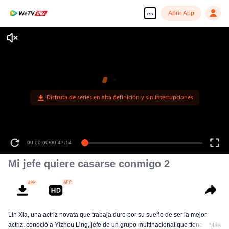
Abrir App
es
Disfruta de series en alta definición y sin interrupciones
00:00:00
/
00:47:14
Mi jefe quiere casarse conmigo 2
Lin Xia, una actriz novata que trabaja duro por su sueño de ser la mejor
actriz, conoció a Yizhou Ling, jefe de un grupo multinacional que tiene el
Más