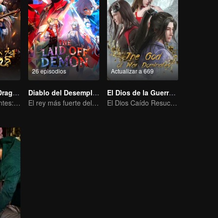
26 episodios
Actualizar a 669
El Príncipe de Dragón
Diablo del Desempleo
El Dios de la Guerra Domina
Mareas Cambiantes: La Odisea de un Joven Escritor
El rey más fuerte del inframundo más competitivo
El Dios Caído Resucita: Un Fénix Renacido