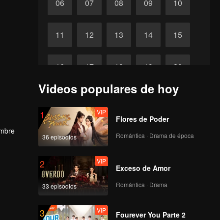
06
07
08
09
10
11
12
13
14
15
16
17
18
19
20
Videos populares de hoy
VIP
VIP
VIP
VIP
VIP
21
22
23
24
25
VIP
1
Flores de Poder
VIP
VIP
VIP
VIP
VIP
26
27
28
29
30
ombre
Romántica · Drama de época
36 episodios
ujo al
VIP
2
Exceso de Amor
Romántica · Drama
33 episodios
VIP
3
Fourever You Parte 2