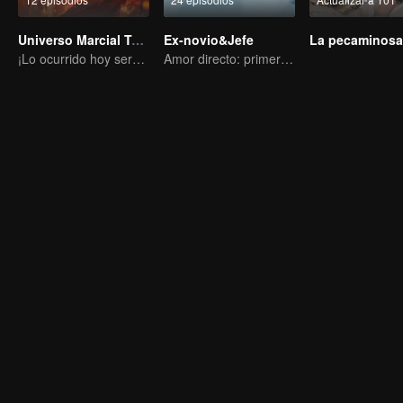
Universo Marcial Temporada 5
Ex-novio&Jefe
¡Lo ocurrido hoy será devuelto cien veces más!
Amor directo: primer amor, no huyas