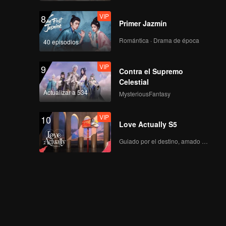
VIP
8
Primer Jazmín
Romántica · Drama de época
40 episodios
VIP
9
Contra el Supremo
Celestial
Actualizar a 534
MysteriousFantasy
VIP
10
Love Actually S5
Guiado por el destino, amado con el corazón.