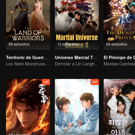
38 episodios
12 episodios
26 episodios
Territorio de Guerreros
Universo Marcial Temporada 6
Los Siete Monstruos de Shrek se reúnen de nuevo
Derrotar a Lin Langtian, alzándose como campeón.
VIP
VIP
12 episodios
24 episodios
Actualizar a 101