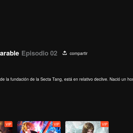
parable
Episodio 02
compartir
e la fundación de la Secta Tang, está en relativo declive. Nació un h
 revivir la secta Tang y devolverla a la gloria?
ede elegir estrellas; El nuevo sistema de utensilios del alma que cond
VIP
VIP
VIP