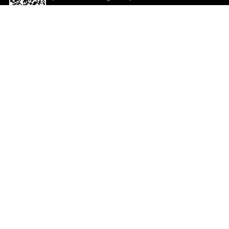
descargar la aplicación!
Ayuda y comentarios
So
Comentarios
Un
Co
Co
ted.