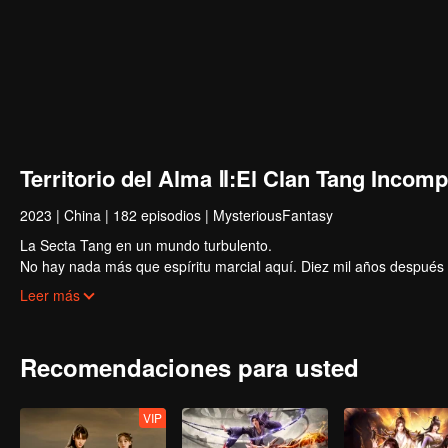
Territorio del Alma Ⅱ:El Clan Tang Incom
2023
|
China
|
182 episodios
|
MysteriousFantasy
La Secta Tang en un mundo turbulento.
No hay nada más que espíritu marcial aquí. Diez mil años después d
extremadamente talentoso. ¿Pueden los nuevos Shrek Seven Monsters
Leer más
Una bestia del alma de más de un millón de años; Electrolux, que pu
declive de la Secta Tang... Hay muchos secretos por revelar.
Recomendaciones para usted
VIP