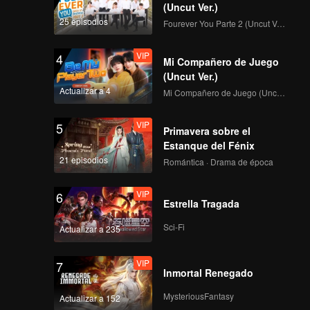
(Uncut Ver.)
25 episodios
Fourever You Parte 2 (Uncut Ver.)
VIP
4
Mi Compañero de Juego
(Uncut Ver.)
Actualizar a 4
Mi Compañero de Juego (Uncut Ver.)
VIP
5
Primavera sobre el
Estanque del Fénix
21 episodios
Romántica · Drama de época
VIP
6
Estrella Tragada
Sci-Fi
Actualizar a 235
VIP
7
Inmortal Renegado
MysteriousFantasy
Actualizar a 152