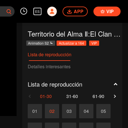
APP
VIP
ES
Territorio del Alma Ⅱ:El Clan Tang Incomparable
Animation S2
Actualizar a 164
VIP
Lista de reproducción
Detalles interesantes
Lista de reproducción
01-30
31-60
61-90
91-1
01
02
03
04
05