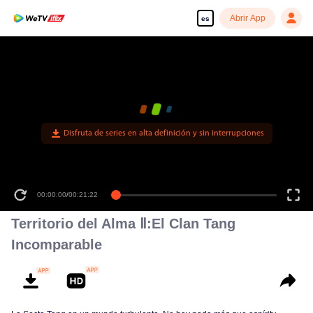
Abrir App
es
Disfruta de series en alta definición y sin interrupciones
00:00:00
/
00:21:22
Territorio del Alma Ⅱ:El Clan Tang
Incomparable