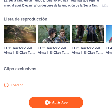
La Secta Tang en un mundo turbulento. No hay nada más que espíritu
marcial aquí. Diez mil años después de la fundación de la Secta Tang, está
Más
en relativo declive. Nació un hombre extremadamente talentoso. ¿Pueden
los nuevos Shrek Seven Monsters revivir la secta Tang y devolverla a la
Lista de reproducción
gloria? Una bestia del alma de más de un millón de años; Electrolux, que
puede elegir estrellas; El nuevo sistema de utensilios del alma que condujo
al declive de la Secta Tang... Hay muchos secretos por revelar.
EP1: Territorio del
EP2: Territorio del
EP3: Territorio del
EP4:
Alma Ⅱ:El Clan Tang
Alma Ⅱ:El Clan Tang
Alma Ⅱ:El Clan Tang
Alm
Incomparable
Incomparable
Incomparable
Inc
Clips exclusivos
Loading…
Abrir App