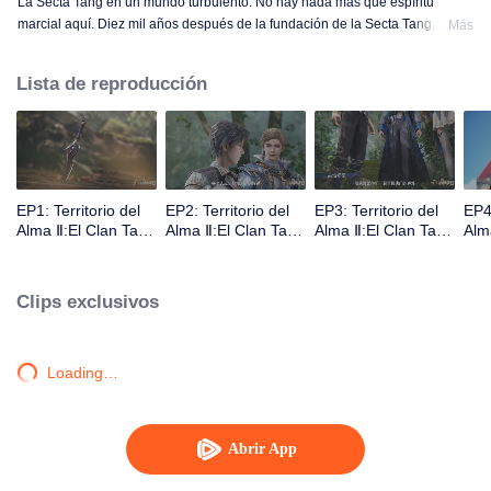
La Secta Tang en un mundo turbulento. No hay nada más que espíritu
marcial aquí. Diez mil años después de la fundación de la Secta Tang, está
Más
en relativo declive. Nació un hombre extremadamente talentoso. ¿Pueden
los nuevos Shrek Seven Monsters revivir la secta Tang y devolverla a la
Lista de reproducción
gloria? Una bestia del alma de más de un millón de años; Electrolux, que
puede elegir estrellas; El nuevo sistema de utensilios del alma que condujo
al declive de la Secta Tang... Hay muchos secretos por revelar.
EP1: Territorio del
EP2: Territorio del
EP3: Territorio del
EP4:
Alma Ⅱ:El Clan Tang
Alma Ⅱ:El Clan Tang
Alma Ⅱ:El Clan Tang
Alm
Incomparable
Incomparable
Incomparable
Inc
Clips exclusivos
Loading…
Abrir App