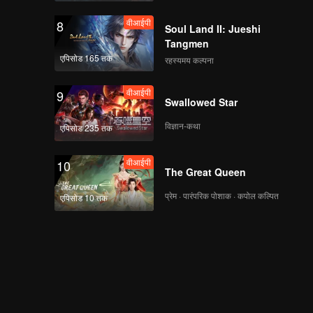
वीआईपी
8
Soul Land II: Jueshi
Tangmen
एपिसोड 165 तक
रहस्यमय कल्पना
वीआईपी
9
Swallowed Star
विज्ञान-कथा
एपिसोड 235 तक
वीआईपी
10
The Great Queen
प्रेम · पारंपरिक पोशाक · कपोल कल्पित
एपिसोड 10 तक