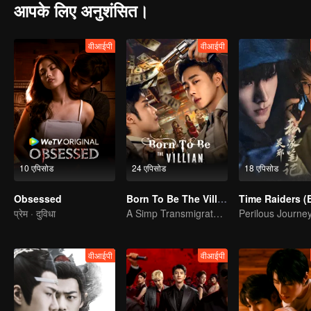
आपके लिए अनुशंसित।
वीआईपी
वीआईपी
10 एपिसोड
24 एपिसोड
18 एपिसोड
Obsessed
Born To Be The Villain
प्रेम · दुविधा
A Simp Transmigrates, The Beauties Make the First Move
वीआईपी
वीआईपी