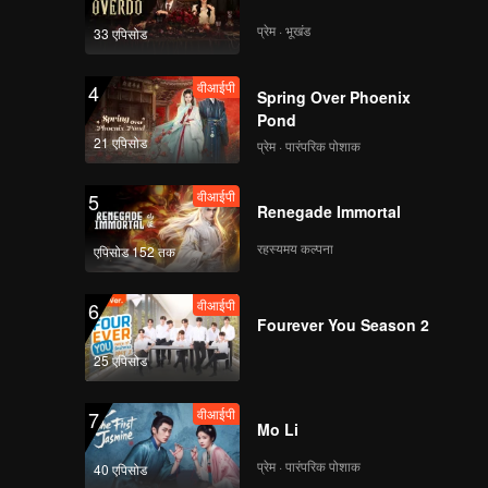
प्रेम · भूखंड
33 एपिसोड
वीआईपी
4
Spring Over Phoenix
Pond
21 एपिसोड
प्रेम · पारंपरिक पोशाक
वीआईपी
5
Renegade Immortal
रहस्यमय कल्पना
एपिसोड 152 तक
वीआईपी
6
Fourever You Season 2
25 एपिसोड
वीआईपी
7
Mo Li
प्रेम · पारंपरिक पोशाक
40 एपिसोड