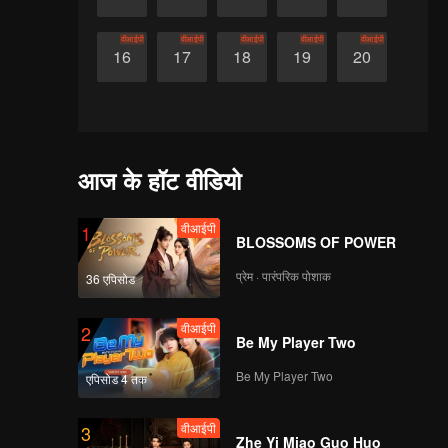
वीआईपी
वीआईपी
वीआईपी
वीआईपी
वीआईपी
16
17
18
19
20
आज के हॉट वीडियो
वीआईपी
1
BLOSSOMS OF POWER
प्रेम · पारंपरिक पोशाक
36 एपिसोड
वीआईपी
2
Be My Player Two
Be My Player Two
एपिसोड 4 तक
वीआईपी
3
Zhe Yi Miao Guo Huo