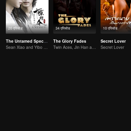
20 एपिसोड
34 एपिसोड
10 एपिसोड
The Untamed Special Edition
The Glory Fades
Secret Lover
Sean Xiao and Yibo Wang lead the stunning casts
Twin Aces, Jin Han and Zhou Junwei, Conquer the Realm
Secret Lover