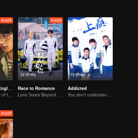
वीआईपी
वीआईपी
24 एपिसोड
15 एपिसोड
Time Raiders (English Ver.)
Race to Romance
Addicted
Perilous Journey of the Trio
Love Soars Beyond Borders, Glory United as Partners
You don't understand, It's also love
वीआईपी