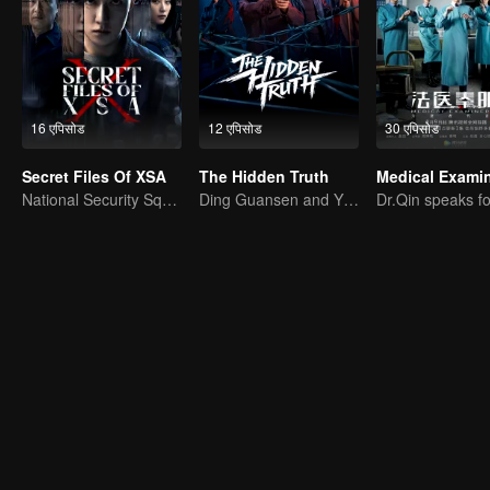
16 एपिसोड
12 एपिसोड
30 एपिसोड
Secret Files Of XSA
The Hidden Truth
National Security Squad Smashes Spy Conspiracy
Ding Guansen and Yin Xiaotian star in this gritty crime thriller centered on a long-buried cold case.