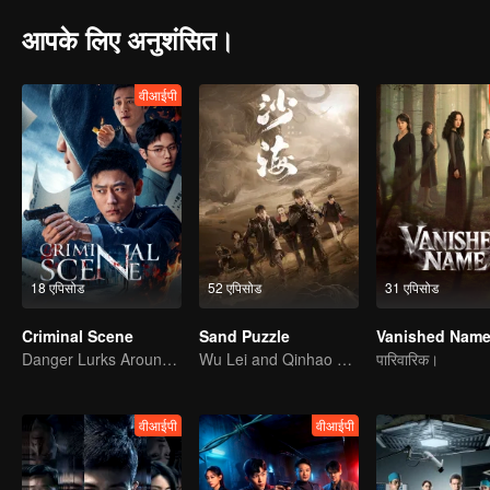
आपके लिए अनुशंसित।
वीआईपी
18 एपिसोड
52 एपिसोड
31 एपिसोड
Criminal Scene
Sand Puzzle
Vanished Nam
Danger Lurks Around You
Wu Lei and Qinhao opens their adventure tour.
पारिवारिक।
वीआईपी
वीआईपी