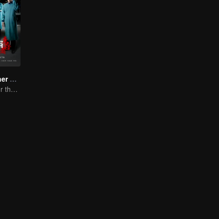
Medical Examiner Dr. Qin:The Survivor
Dr.Qin speaks for the dead.