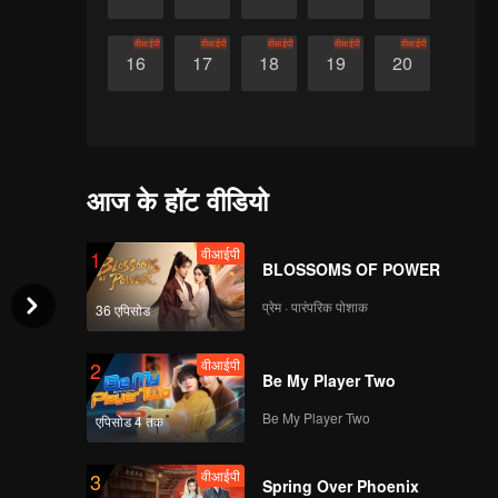
वीआईपी
वीआईपी
वीआईपी
वीआईपी
वीआईपी
16
17
18
19
20
आज के हॉट वीडियो
वीआईपी
1
BLOSSOMS OF POWER
प्रेम · पारंपरिक पोशाक
36 एपिसोड
वीआईपी
2
Be My Player Two
Be My Player Two
एपिसोड 4 तक
वीआईपी
3
Spring Over Phoenix