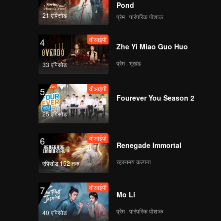
Pond
21 एपिसोड
प्रेम · पारंपरिक पोशाक
वीआईपी
4
Zhe Yi Miao Guo Huo
प्रेम · भूखंड
33 एपिसोड
वीआईपी
5
Fourever You Season 2
25 एपिसोड
वीआईपी
6
Renegade Immortal
रहस्यमय कल्पना
एपिसोड 152 तक
वीआईपी
7
Mo Li
प्रेम · पारंपरिक पोशाक
40 एपिसोड