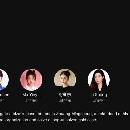
gchen
Ma Yinyin
यू शी एन
Li Sheng
ेता
अभिनेता
अभिनेता
अभिनेता
stigate a bizarre case, he meets Zhuang Mingcheng, an old friend of his
nal organization and solve a long-unsolved cold case.