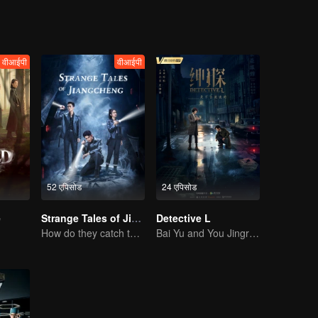
वीआईपी
वीआईपी
52 एपिसोड
24 एपिसोड
e
Strange Tales of Jiang Cheng
Detective L
How do they catch the killer?
Bai Yu and You Jingru Became the super detective