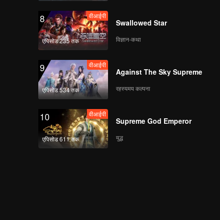
वीआईपी
8
Swallowed Star
विज्ञान-कथा
एपिसोड 235 तक
वीआईपी
9
Against The Sky Supreme
रहस्यमय कल्पना
एपिसोड 534 तक
वीआईपी
10
Supreme God Emperor
युद्ध
एपिसोड 611 तक